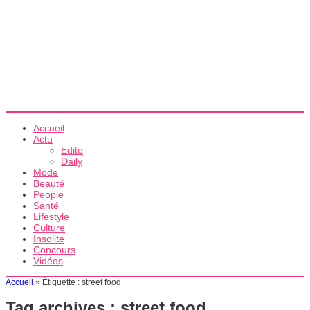
Accueil
Actu
Edito
Daily
Mode
Beauté
People
Santé
Lifestyle
Culture
Insolite
Concours
Vidéos
Accueil
»
Étiquette :
street food
Tag archives :
street food