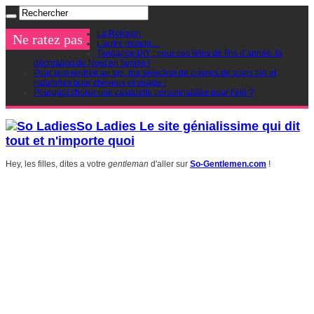
La Religion
Ne ratez pas
L’autre monde…
Tendance DIY : pour ces fêtes de fins d’année, la
décoration de Noel en famille !
Pour une rentrée au top, ma sélection de crèmes de soins bio et
naturelles pour cheveux et visage !
Pourquoi choisir une casquette personnalisée pour l’été ?
So Ladies Le site génialissime qui dit
tout et n'importe quoi
Hey, les filles, dites a votre
gentleman
d'aller sur
So-Gentlemen.com
!