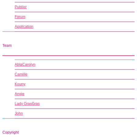
Publier
Forum
Application
Team
AblaCarolyn
Camille
Kouny
Angie
Lady GrasGras
John
Copyright