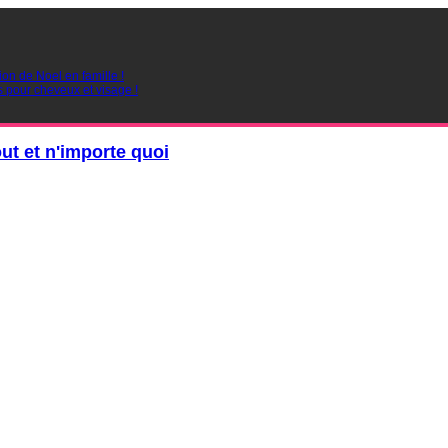
ion de Noel en famille !
s pour cheveux et visage !
out et n'importe quoi