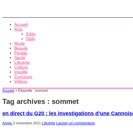
Accueil
Actu
Edito
Daily
Mode
Beauté
People
Santé
Lifestyle
Culture
Insolite
Concours
Vidéos
Accueil
»
Étiquette :
sommet
Tag archives :
sommet
en direct du G20 : les investigations d’une Cannois
Angie
3 novembre 2011
Lifestyle
Laisser un commentaire