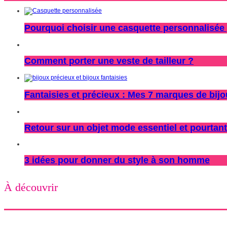
Pourquoi choisir une casquette personnalisée 
Comment porter une veste de tailleur ?
Fantaisies et précieux : Mes 7 marques de bij
Retour sur un objet mode essentiel et pourtant
3 idées pour donner du style à son homme
À découvrir