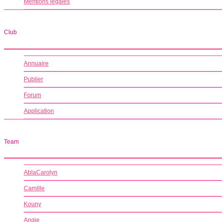
Mentions légales
Club
Annuaire
Publier
Forum
Application
Team
AblaCarolyn
Camille
Kouny
Angie