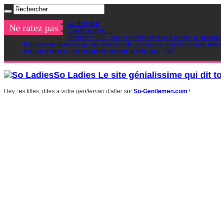
La Religion
Ne ratez pas
L’autre monde…
Tendance DIY : pour ces fêtes de fins d’année, la décorat
Pour une rentrée au top, ma sélection de crèmes de soins bio et naturelle
Pourquoi choisir une casquette personnalisée pour l’été ?
So Ladies Le site génialissime qui dit t
Hey, les filles, dites a votre
gentleman
d'aller sur
So-Gentlemen.com
!