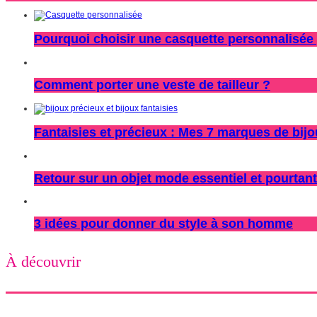
Pourquoi choisir une casquette personnalisée 
Comment porter une veste de tailleur ?
Fantaisies et précieux : Mes 7 marques de bij
Retour sur un objet mode essentiel et pourtant
3 idées pour donner du style à son homme
À découvrir