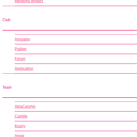
Mentions légales
Club
Annuaire
Publier
Forum
Application
Team
AblaCarolyn
Camille
Kouny
Angie