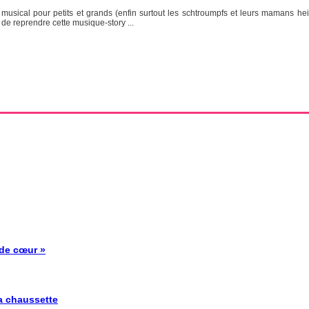
 musical pour petits et grands (enfin surtout les schtroumpfs et leurs mamans h
 de reprendre cette musique-story ...
 de cœur »
la chaussette