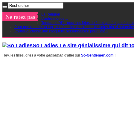
La Religion
Ne ratez pas
L’autre monde…
Tendance DIY : pour ces fêtes de fins d’année, la décorat
Pour une rentrée au top, ma sélection de crèmes de soins bio et naturelle
Pourquoi choisir une casquette personnalisée pour l’été ?
So Ladies Le site génialissime qui dit t
Hey, les filles, dites a votre
gentleman
d'aller sur
So-Gentlemen.com
!