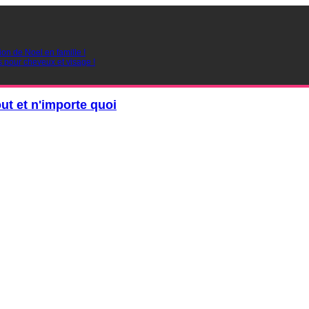
ion de Noel en famille !
s pour cheveux et visage !
out et n'importe quoi