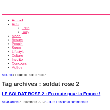
Accueil
Actu
Edito
Daily
Mode
Beauté
People
Santé
Lifestyle
Culture
Insolite
Concours
Vidéos
Accueil
»
Étiquette :
soldat rose 2
Tag archives :
soldat rose 2
LE SOLDAT ROSE 2 : En route pour la France !
AblaCarolyn
21 novembre 2013
Culture
Laisser un commentaire