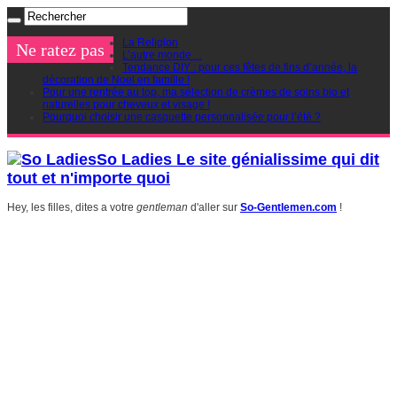
La Religion
Ne ratez pas
L’autre monde…
Tendance DIY : pour ces fêtes de fins d’année, la
décoration de Noel en famille !
Pour une rentrée au top, ma sélection de crèmes de soins bio et
naturelles pour cheveux et visage !
Pourquoi choisir une casquette personnalisée pour l’été ?
So Ladies Le site génialissime qui dit
tout et n'importe quoi
Hey, les filles, dites a votre
gentleman
d'aller sur
So-Gentlemen.com
!