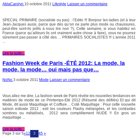
AblaCarolyn
10 octobre 2011
Lifestyle
Laisser un commentaire
SPECIAL PRIMAIRE (socialiste ou pas) : l’Edito !!! Bonjour les ladies (et à leur
Jean-Jacques aussi, parce que dès qu’on ne parle plus mode ou chaussures,
peut-être sont-ils prêts à nous lire non ?), Cette semaine, si vous habitez en
France (parce qu’ailleurs ils ont vraiment autre chose à faire), vous ne pourrez
sûrement pas passer à côté des…. PRIMAIRES SOCIALISTES !!! L’année 2011
...
Lire la suite...
Fashion Week de Paris -ÉTÉ 2012: La mode, la
mode, la mode… oui mais pas que…
NoNo
3 octobre 2011
Mode
Laisser un commentaire
Vous allez me dire, La fashion week de Paris révèle les nouvelles tendances en
matières de mode de ce Printemps-Eté 2012 (Résumé des défilés) Et qui dit
Mode, dit aussi Maquillage et Coiffure… Coté Maquillage : Pour cette nouvelle
saison estivale 2012 : exit les couleurs Flashy mélangées, et les contrastes
sombres ou métallisés, 2012 sera complètement NUDE !! En gros un
maquillage ...
Lire la suite...
Page 3 sur 5
«
1
2
3
4
5
»