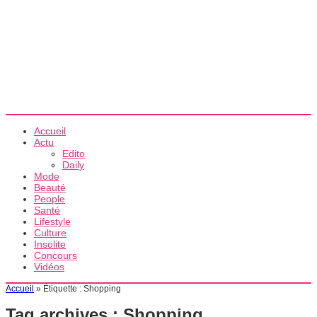
Accueil
Actu
Edito
Daily
Mode
Beauté
People
Santé
Lifestyle
Culture
Insolite
Concours
Vidéos
Accueil
»
Étiquette :
Shopping
Tag archives :
Shopping