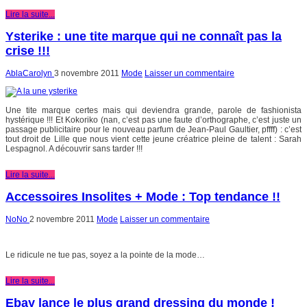
Lire la suite...
Ysterike : une tite marque qui ne connaît pas la
crise !!!
AblaCarolyn
3 novembre 2011
Mode
Laisser un commentaire
Une tite marque certes mais qui deviendra grande, parole de fashionista
hystérique !!! Et Kokoriko (nan, c’est pas une faute d’orthographe, c’est juste un
passage publicitaire pour le nouveau parfum de Jean-Paul Gaultier, pffff) : c’est
tout droit de Lille que nous vient cette jeune créatrice pleine de talent : Sarah
Lespagnol. A découvrir sans tarder !!!
Lire la suite...
Accessoires Insolites + Mode : Top tendance !!
NoNo
2 novembre 2011
Mode
Laisser un commentaire
Le ridicule ne tue pas, soyez a la pointe de la mode…
Lire la suite...
Ebay lance le plus grand dressing du monde !