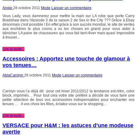
Angie
28 octobre 2011
Mode
Laisser un commentaire
Vous Lady, vous damnerez pour mettre la main sur LA robe que porte Carry
Bradshaw dans l'épsiode 3 de la saison 2 de Sex in the City ??? Grâce à Ebay
désormais c'est possible ! En effet gràce à son succès mondial, le site de ventes
aux enchères le plus connu a vu les choses en grand pour vous aider à
dénicher LA paire de chaussures qui vous fait tant rêver mais quasi impossible
à trouver...
Lire la suite...
Accessoires : Apportez une touche de glamour à
vos tenues…
AblaCarolyn
26 octobre 2011
Mode
Laisser un commentaire
Carolyn vous l’a déjà dit : pour cet hiver 2011/2012 la tendance est rétro, color
block, imprimés… Pour tout cela votre site préféré a décidé de vous faire une
petite sélection de tous vos accessoires indispensables pour enchanter vos
tenues … A vos choix les filles, éclatez-vous sur le shopping…
Lire la suite...
VERSACE pour H&M : les astuces d’une modeuse
avertie