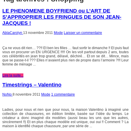
LE PHENOMENE BOYFRIEND ou L’ART DE
S’APPROPRIER LES FRINGUES DE SON JEAN-
JACQUES !
AblaCarolyn
13 novembre 2011
Mode
Laisser un commentaire
Ça ne vous dit rien… ??!! Et ben les filles … faut sortir le dimanche !! Et puis faut
vous en procurer un EN URGENCE !!!!! On les voit partout depuis 2 ans, toutes
ces célébrités en jean trop grand, délavé, déchiré… Et on se dit… Mince, mais
que se passe-t-il ??? Elles n’avaient plus rien de propre dans l’armoire ?!!! Leur
femme de ménage ...
Lire la suite...
Timestrings – Valentino
NoNo
8 novembre 2011
Mode
1 commentaire
Ladies, pour nous et rien que pour nous, la maison Valentino à imaginé une
collection de chaussures, en édition limitée, basée sur l’idée du temps. Le
créateur a donc imaginé dix modèles (aussi beau les uns que les autres,
sincèrement !!) Et en plus chaque modèle est unique, oui oui !! Comment ? La
maison à identifié chaque chaussure, par une série de ...