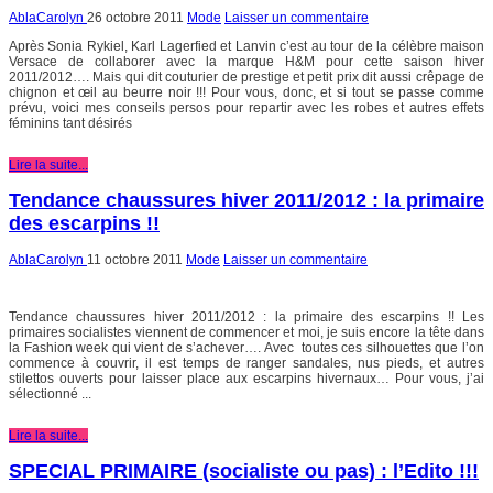
AblaCarolyn
26 octobre 2011
Mode
Laisser un commentaire
Après Sonia Rykiel, Karl Lagerfied et Lanvin c’est au tour de la célèbre maison
Versace de collaborer avec la marque H&M pour cette saison hiver
2011/2012…. Mais qui dit couturier de prestige et petit prix dit aussi crêpage de
chignon et œil au beurre noir !!! Pour vous, donc, et si tout se passe comme
prévu, voici mes conseils persos pour repartir avec les robes et autres effets
féminins tant désirés
Lire la suite...
Tendance chaussures hiver 2011/2012 : la primaire
des escarpins !!
AblaCarolyn
11 octobre 2011
Mode
Laisser un commentaire
Tendance chaussures hiver 2011/2012 : la primaire des escarpins !! Les
primaires socialistes viennent de commencer et moi, je suis encore la tête dans
la Fashion week qui vient de s’achever…. Avec toutes ces silhouettes que l’on
commence à couvrir, il est temps de ranger sandales, nus pieds, et autres
stilettos ouverts pour laisser place aux escarpins hivernaux… Pour vous, j’ai
sélectionné ...
Lire la suite...
SPECIAL PRIMAIRE (socialiste ou pas) : l’Edito !!!