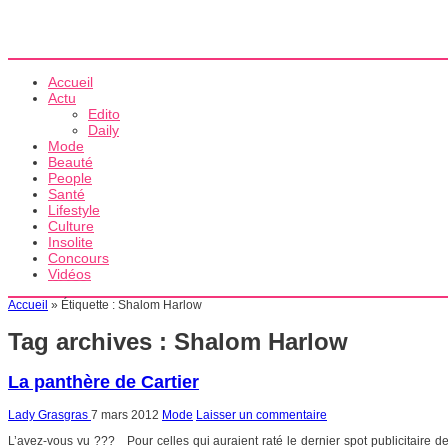
Accueil
Actu
Edito
Daily
Mode
Beauté
People
Santé
Lifestyle
Culture
Insolite
Concours
Vidéos
Accueil
»
Étiquette :
Shalom Harlow
Tag archives :
Shalom Harlow
La panthère de Cartier
Lady Grasgras
7 mars 2012
Mode
Laisser un commentaire
L’avez-vous vu ??? Pour celles qui auraient raté le dernier spot publicitaire de