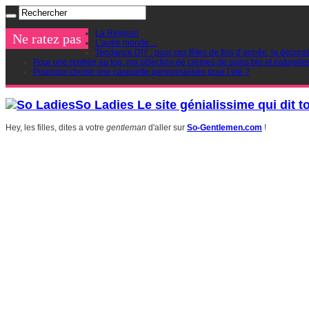
La Religion
Ne ratez pas
L’autre monde…
Tendance DIY : pour ces fêtes de fins d’année, la décorat
Pour une rentrée au top, ma sélection de crèmes de soins bio et naturelle
Pourquoi choisir une casquette personnalisée pour l’été ?
So Ladies Le site génialissime qui dit t
Hey, les filles, dites a votre
gentleman
d'aller sur
So-Gentlemen.com
!