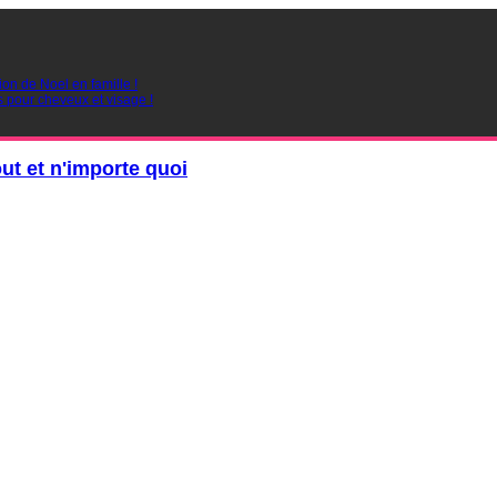
ion de Noel en famille !
s pour cheveux et visage !
out et n'importe quoi