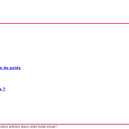
se de poids
e ?
ers articles dans votre boite email !