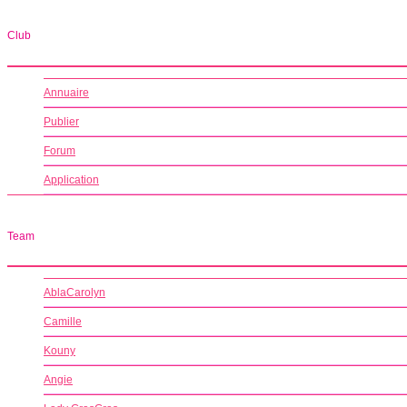
Club
Annuaire
Publier
Forum
Application
Team
AblaCarolyn
Camille
Kouny
Angie