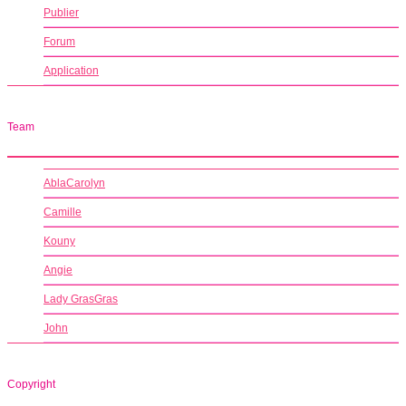
Publier
Forum
Application
Team
AblaCarolyn
Camille
Kouny
Angie
Lady GrasGras
John
Copyright