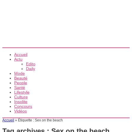
Accueil
Actu
Edito
Daily
Mode
Beauté
People
Santé
Lifestyle
Culture
Insolite
Concours
Vidéos
Accueil
»
Étiquette :
Sex on the beach
Tag archives :
Sex on the beach