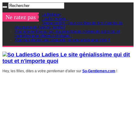
La Religion
Ne ratez pas
L’autre monde…
Tendance DIY : pour ces fêtes de fins d’année, la
décoration de Noel en famille !
Pour une rentrée au top, ma sélection de crèmes de soins bio et
naturelles pour cheveux et visage !
Pourquoi choisir une casquette personnalisée pour l’été ?
So Ladies Le site génialissime qui dit
tout et n'importe quoi
Hey, les filles, dites a votre
gentleman
d'aller sur
So-Gentlemen.com
!