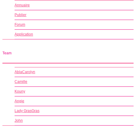
Annuaire
Publier
Forum
Application
Team
AblaCarolyn
Camille
Kouny
Angie
Lady GrasGras
John