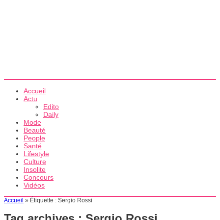
Accueil
Actu
Edito
Daily
Mode
Beauté
People
Santé
Lifestyle
Culture
Insolite
Concours
Vidéos
Accueil
»
Étiquette :
Sergio Rossi
Tag archives :
Sergio Rossi