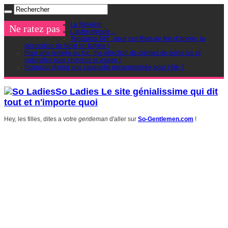
La Religion
Ne ratez pas
L’autre monde…
Tendance DIY : pour ces fêtes de fins d’année, la
décoration de Noel en famille !
Pour une rentrée au top, ma sélection de crèmes de soins bio et
naturelles pour cheveux et visage !
Pourquoi choisir une casquette personnalisée pour l’été ?
So Ladies Le site génialissime qui dit
tout et n'importe quoi
Hey, les filles, dites a votre
gentleman
d'aller sur
So-Gentlemen.com
!