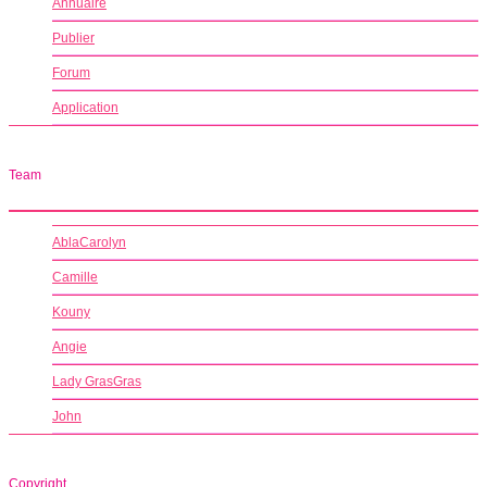
Annuaire
Publier
Forum
Application
Team
AblaCarolyn
Camille
Kouny
Angie
Lady GrasGras
John
Copyright