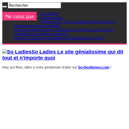
La Religion
Ne ratez pas
L’autre monde…
Tendance DIY : pour ces fêtes de fins d’année, la
décoration de Noel en famille !
Pour une rentrée au top, ma sélection de crèmes de soins bio et
naturelles pour cheveux et visage !
Pourquoi choisir une casquette personnalisée pour l’été ?
So Ladies Le site génialissime qui dit
tout et n'importe quoi
Hey, les filles, dites a votre
gentleman
d'aller sur
So-Gentlemen.com
!