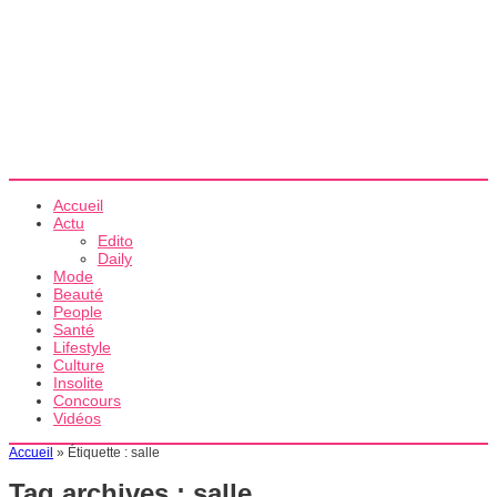
Accueil
Actu
Edito
Daily
Mode
Beauté
People
Santé
Lifestyle
Culture
Insolite
Concours
Vidéos
Accueil
»
Étiquette :
salle
Tag archives :
salle