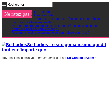
La Religion
Ne ratez pas
L’autre monde…
Tendance DIY : pour ces fêtes de fins d’année, la
décoration de Noel en famille !
Pour une rentrée au top, ma sélection de crèmes de soins bio et
naturelles pour cheveux et visage !
Pourquoi choisir une casquette personnalisée pour l’été ?
So Ladies Le site génialissime qui dit
tout et n'importe quoi
Hey, les filles, dites a votre
gentleman
d'aller sur
So-Gentlemen.com
!