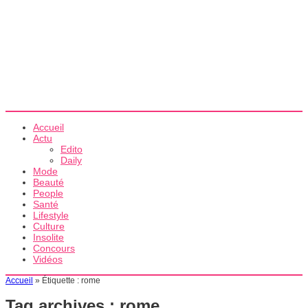
Accueil
Actu
Edito
Daily
Mode
Beauté
People
Santé
Lifestyle
Culture
Insolite
Concours
Vidéos
Accueil
»
Étiquette :
rome
Tag archives :
rome