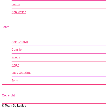
Forum
Application
Team
AblaCarolyn
Camille
Kouny
Angie
Lady GrasGras
John
Copyright
© Team So Ladies