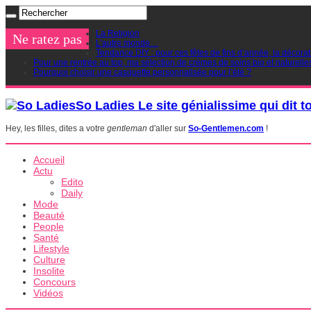
La Religion
Ne ratez pas
L’autre monde…
Tendance DIY : pour ces fêtes de fins d’année, la décorat
Pour une rentrée au top, ma sélection de crèmes de soins bio et naturelle
Pourquoi choisir une casquette personnalisée pour l’été ?
So Ladies Le site génialissime qui dit t
Hey, les filles, dites a votre
gentleman
d'aller sur
So-Gentlemen.com
!
Accueil
Actu
Edito
Daily
Mode
Beauté
People
Santé
Lifestyle
Culture
Insolite
Concours
Vidéos