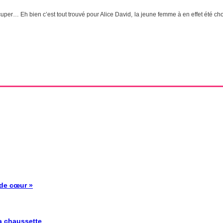
uper… Eh bien c’est tout trouvé pour Alice David, la jeune femme à en effet été cho
 de cœur »
la chaussette