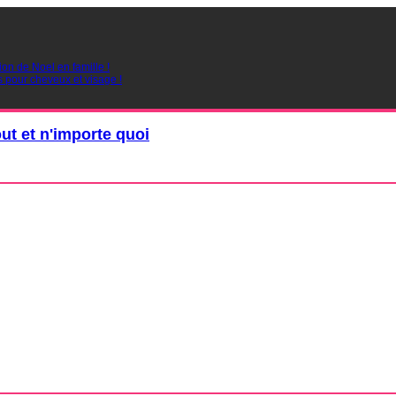
ion de Noel en famille !
s pour cheveux et visage !
out et n'importe quoi