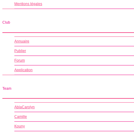
Mentions légales
Club
Annuaire
Publier
Forum
Application
Team
AblaCarolyn
Camille
Kouny