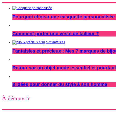
Pourquoi choisir une casquette personnalisée 
Comment porter une veste de tailleur ?
Fantaisies et précieux : Mes 7 marques de bij
Retour sur un objet mode essentiel et pourtant
3 idées pour donner du style à son homme
À découvrir