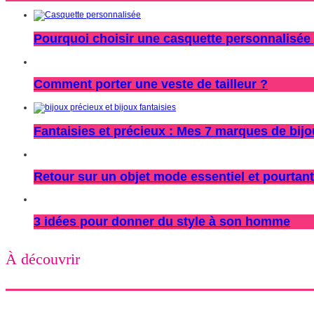
Pourquoi choisir une casquette personnalisée 
Comment porter une veste de tailleur ?
Fantaisies et précieux : Mes 7 marques de bij
Retour sur un objet mode essentiel et pourtant
3 idées pour donner du style à son homme
À découvrir