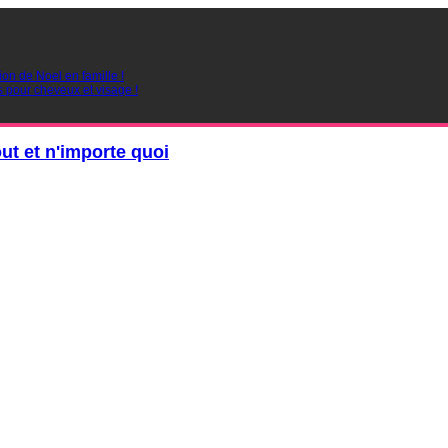
ion de Noel en famille !
s pour cheveux et visage !
out et n'importe quoi