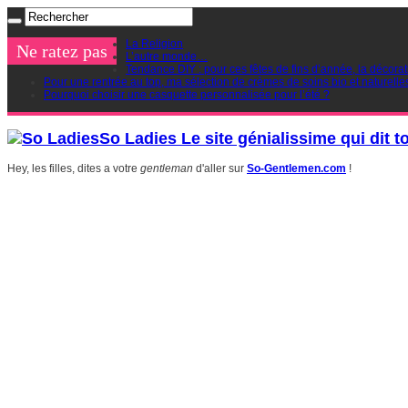
La Religion
Ne ratez pas
L’autre monde…
Tendance DIY : pour ces fêtes de fins d’année, la décorat
Pour une rentrée au top, ma sélection de crèmes de soins bio et naturelle
Pourquoi choisir une casquette personnalisée pour l’été ?
So Ladies Le site génialissime qui dit t
Hey, les filles, dites a votre
gentleman
d'aller sur
So-Gentlemen.com
!