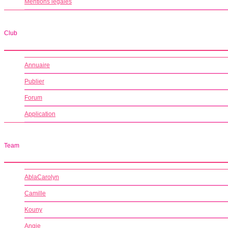
Mentions légales
Club
Annuaire
Publier
Forum
Application
Team
AblaCarolyn
Camille
Kouny
Angie