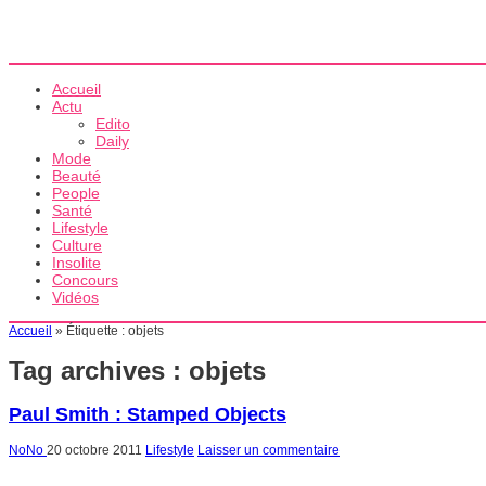
Accueil
Actu
Edito
Daily
Mode
Beauté
People
Santé
Lifestyle
Culture
Insolite
Concours
Vidéos
Accueil
»
Étiquette :
objets
Tag archives :
objets
Paul Smith : Stamped Objects
NoNo
20 octobre 2011
Lifestyle
Laisser un commentaire