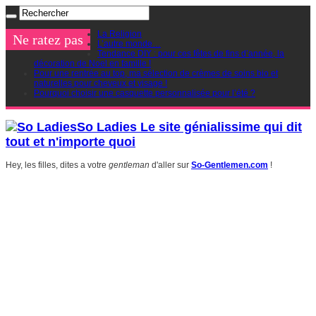
La Religion
Ne ratez pas
L’autre monde…
Tendance DIY : pour ces fêtes de fins d’année, la
décoration de Noel en famille !
Pour une rentrée au top, ma sélection de crèmes de soins bio et
naturelles pour cheveux et visage !
Pourquoi choisir une casquette personnalisée pour l’été ?
So Ladies Le site génialissime qui dit
tout et n'importe quoi
Hey, les filles, dites a votre
gentleman
d'aller sur
So-Gentlemen.com
!