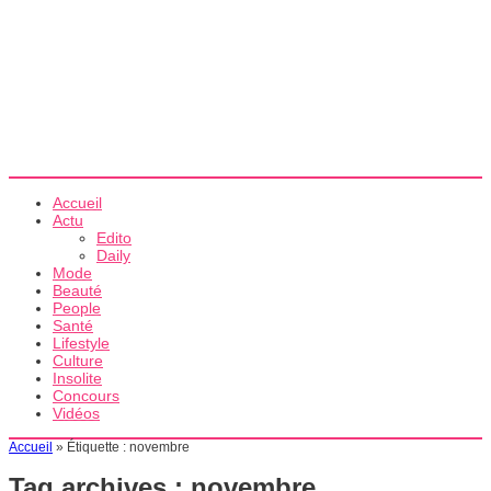
Accueil
Actu
Edito
Daily
Mode
Beauté
People
Santé
Lifestyle
Culture
Insolite
Concours
Vidéos
Accueil
»
Étiquette :
novembre
Tag archives :
novembre