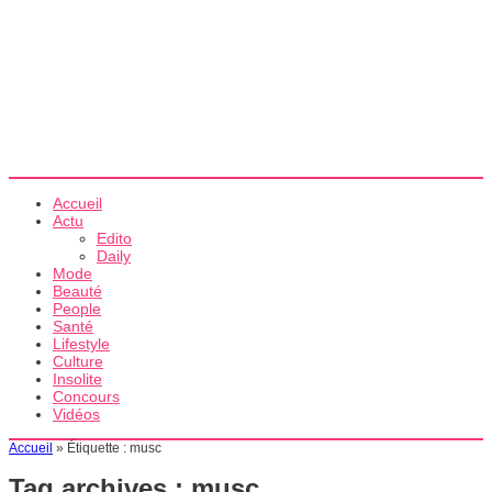
Accueil
Actu
Edito
Daily
Mode
Beauté
People
Santé
Lifestyle
Culture
Insolite
Concours
Vidéos
Accueil
»
Étiquette :
musc
Tag archives :
musc