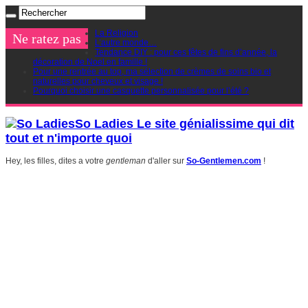
La Religion
Ne ratez pas
L’autre monde…
Tendance DIY : pour ces fêtes de fins d’année, la
décoration de Noel en famille !
Pour une rentrée au top, ma sélection de crèmes de soins bio et
naturelles pour cheveux et visage !
Pourquoi choisir une casquette personnalisée pour l’été ?
So Ladies Le site génialissime qui dit
tout et n'importe quoi
Hey, les filles, dites a votre
gentleman
d'aller sur
So-Gentlemen.com
!