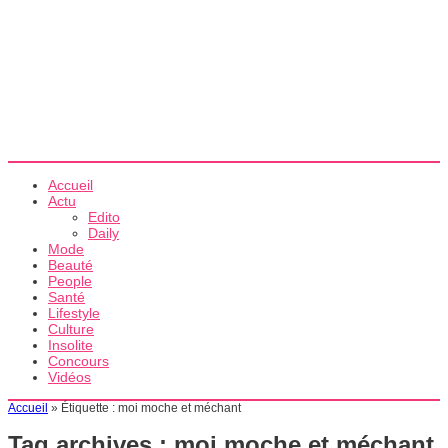
Accueil
Actu
Edito
Daily
Mode
Beauté
People
Santé
Lifestyle
Culture
Insolite
Concours
Vidéos
Accueil
»
Étiquette :
moi moche et méchant
Tag archives :
moi moche et méchant