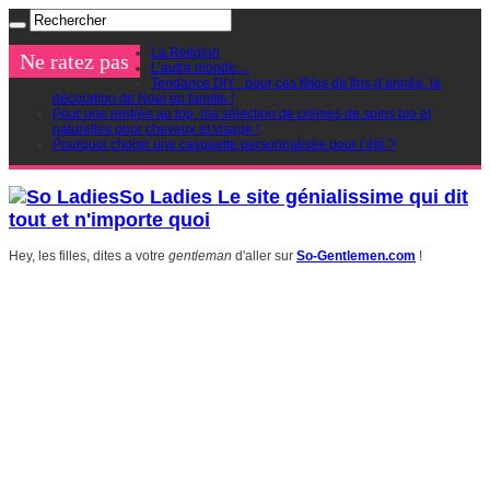
La Religion
Ne ratez pas
L’autre monde…
Tendance DIY : pour ces fêtes de fins d’année, la
décoration de Noel en famille !
Pour une rentrée au top, ma sélection de crèmes de soins bio et
naturelles pour cheveux et visage !
Pourquoi choisir une casquette personnalisée pour l’été ?
So Ladies Le site génialissime qui dit
tout et n'importe quoi
Hey, les filles, dites a votre
gentleman
d'aller sur
So-Gentlemen.com
!