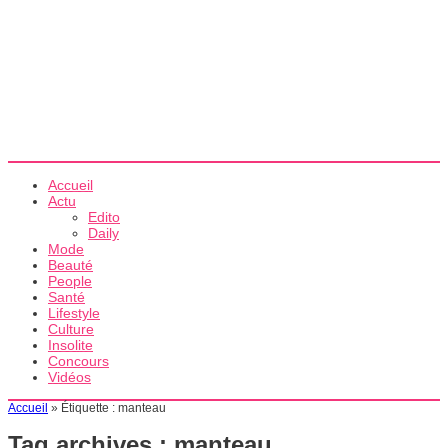
Accueil
Actu
Edito
Daily
Mode
Beauté
People
Santé
Lifestyle
Culture
Insolite
Concours
Vidéos
Accueil
»
Étiquette :
manteau
Tag archives :
manteau