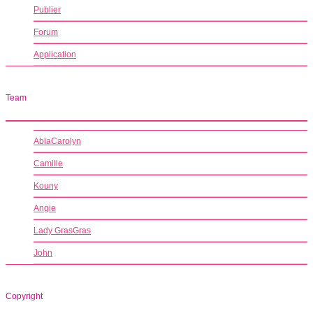
Publier
Forum
Application
Team
AblaCarolyn
Camille
Kouny
Angie
Lady GrasGras
John
Copyright