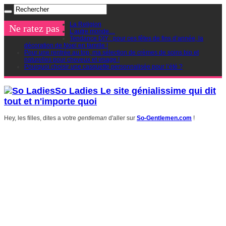
La Religion
Ne ratez pas
L’autre monde…
Tendance DIY : pour ces fêtes de fins d’année, la
décoration de Noel en famille !
Pour une rentrée au top, ma sélection de crèmes de soins bio et
naturelles pour cheveux et visage !
Pourquoi choisir une casquette personnalisée pour l’été ?
So Ladies Le site génialissime qui dit
tout et n'importe quoi
Hey, les filles, dites a votre
gentleman
d'aller sur
So-Gentlemen.com
!