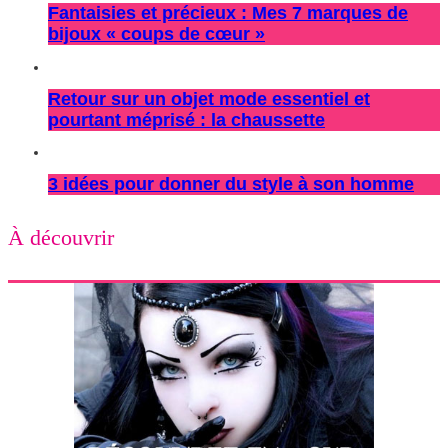
Fantaisies et précieux : Mes 7 marques de
bijoux « coups de cœur »
Retour sur un objet mode essentiel et
pourtant méprisé : la chaussette
3 idées pour donner du style à son homme
À découvrir