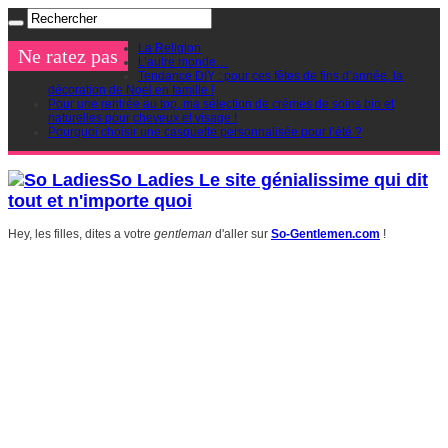
La Religion
Ne ratez pas
L’autre monde…
Tendance DIY : pour ces fêtes de fins d’année, la
décoration de Noel en famille !
Pour une rentrée au top, ma sélection de crèmes de soins bio et
naturelles pour cheveux et visage !
Pourquoi choisir une casquette personnalisée pour l’été ?
So Ladies Le site génialissime qui dit
tout et n'importe quoi
Hey, les filles, dites a votre
gentleman
d'aller sur
So-Gentlemen.com
!