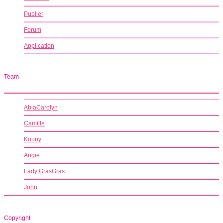
Publier
Forum
Application
Team
AblaCarolyn
Camille
Kouny
Angie
Lady GrasGras
John
Copyright