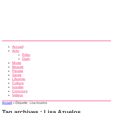
Accueil
Actu
Edito
Daily
Mode
Beauté
People
Santé
Lifestyle
Culture
Insolite
Concours
Vidéos
Accueil
»
Étiquette :
Lisa Azuelos
Tag archives :
Lisa Azuelos