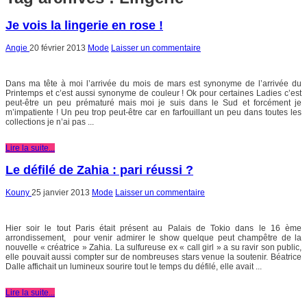
Je vois la lingerie en rose !
Angie
20 février 2013
Mode
Laisser un commentaire
Dans ma tête à moi l’arrivée du mois de mars est synonyme de l’arrivée du
Printemps et c’est aussi synonyme de couleur ! Ok pour certaines Ladies c’est
peut-être un peu prématuré mais moi je suis dans le Sud et forcément je
m’impatiente ! Un peu trop peut-être car en farfouillant un peu dans toutes les
collections je n’ai pas ...
Lire la suite...
Le défilé de Zahia : pari réussi ?
Kouny
25 janvier 2013
Mode
Laisser un commentaire
Hier soir le tout Paris était présent au Palais de Tokio dans le 16 ème
arrondissement, pour venir admirer le show quelque peut champêtre de la
nouvelle « créatrice » Zahia. La sulfureuse ex « call girl » a su ravir son public,
elle pouvait aussi compter sur de nombreuses stars venue la soutenir. Béatrice
Dalle affichait un lumineux sourire tout le temps du défilé, elle avait ...
Lire la suite...