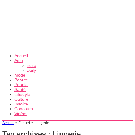
Accueil
Actu
Edito
Daily
Mode
Beauté
People
Santé
Lifestyle
Culture
Insolite
Concours
Vidéos
Accueil
»
Étiquette :
Lingerie
Tag archives :
Lingerie