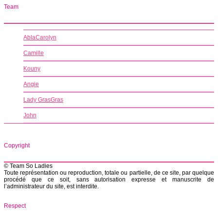
Team
AblaCarolyn
Camille
Kouny
Angie
Lady GrasGras
John
Copyright
© Team So Ladies
Toute représentation ou reproduction, totale ou partielle, de ce site, par quelque
procédé que ce soit, sans autorisation expresse et manuscrite de
l’administrateur du site, est interdite.
Respect