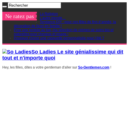
La Religion
Ne ratez pas
L’autre monde…
Tendance DIY : pour ces fêtes de fins d’année, la
décoration de Noel en famille !
Pour une rentrée au top, ma sélection de crèmes de soins bio et
naturelles pour cheveux et visage !
Pourquoi choisir une casquette personnalisée pour l’été ?
So Ladies Le site génialissime qui dit
tout et n'importe quoi
Hey, les filles, dites a votre
gentleman
d'aller sur
So-Gentlemen.com
!