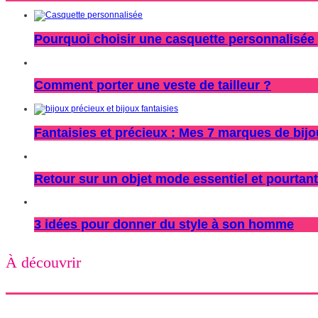
Pourquoi choisir une casquette personnalisée 
Comment porter une veste de tailleur ?
Fantaisies et précieux : Mes 7 marques de bij
Retour sur un objet mode essentiel et pourtant
3 idées pour donner du style à son homme
À découvrir