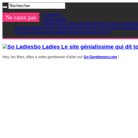
La Religion
Ne ratez pas
L’autre monde…
Tendance DIY : pour ces fêtes de fins d’année, la décorat
Pour une rentrée au top, ma sélection de crèmes de soins bio et naturelle
Pourquoi choisir une casquette personnalisée pour l’été ?
So Ladies Le site génialissime qui dit t
Hey, les filles, dites a votre
gentleman
d'aller sur
So-Gentlemen.com
!