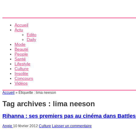
Accueil
Actu
Edito
Daily
Mode
Beauté
People
Santé
Lifestyle
Culture
Insolite
Concours
Vidéos
Accueil
»
Étiquette :
lima neeson
Tag archives :
lima neeson
Rihanna : ses premiers pas au cinéma dans Battles
Angie
10 février 2012
Culture
Laisser un commentaire