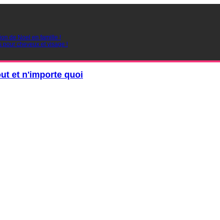
ion de Noel en famille !
s pour cheveux et visage !
out et n'importe quoi