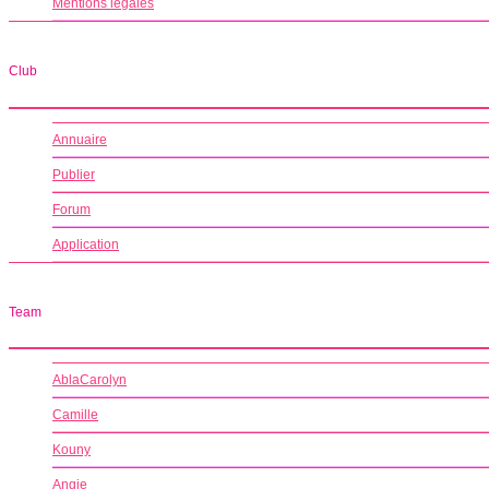
Mentions légales
Club
Annuaire
Publier
Forum
Application
Team
AblaCarolyn
Camille
Kouny
Angie