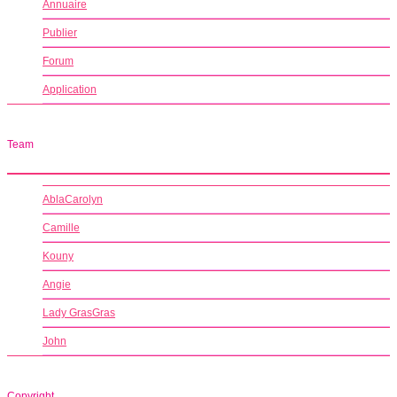
Annuaire
Publier
Forum
Application
Team
AblaCarolyn
Camille
Kouny
Angie
Lady GrasGras
John
Copyright