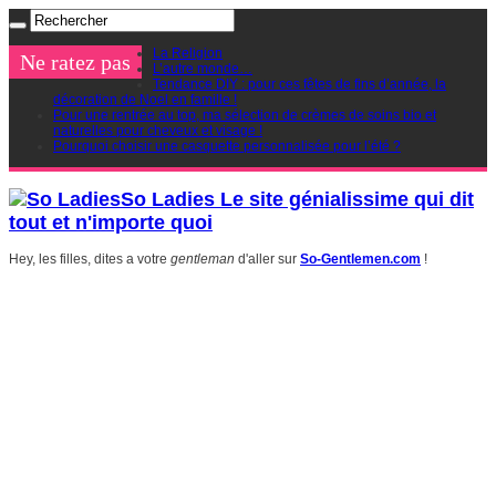
La Religion
Ne ratez pas
L’autre monde…
Tendance DIY : pour ces fêtes de fins d’année, la
décoration de Noel en famille !
Pour une rentrée au top, ma sélection de crèmes de soins bio et
naturelles pour cheveux et visage !
Pourquoi choisir une casquette personnalisée pour l’été ?
So Ladies Le site génialissime qui dit
tout et n'importe quoi
Hey, les filles, dites a votre
gentleman
d'aller sur
So-Gentlemen.com
!