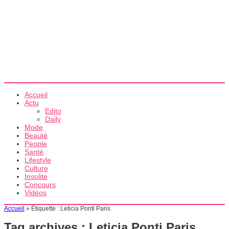
Accueil
Actu
Edito
Daily
Mode
Beauté
People
Santé
Lifestyle
Culture
Insolite
Concours
Vidéos
Accueil
»
Étiquette :
Leticia Ponti Paris
Tag archives :
Leticia Ponti Paris