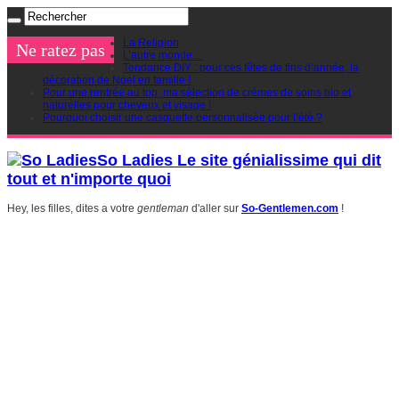
La Religion
Ne ratez pas
L’autre monde…
Tendance DIY : pour ces fêtes de fins d’année, la
décoration de Noel en famille !
Pour une rentrée au top, ma sélection de crèmes de soins bio et
naturelles pour cheveux et visage !
Pourquoi choisir une casquette personnalisée pour l’été ?
So Ladies Le site génialissime qui dit
tout et n'importe quoi
Hey, les filles, dites a votre
gentleman
d'aller sur
So-Gentlemen.com
!