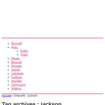
Accueil
Actu
Edito
Daily
Mode
Beauté
People
Santé
Lifestyle
Culture
Insolite
Concours
Vidéos
Accueil
»
Étiquette :
jackson
Tag archives :
jackson