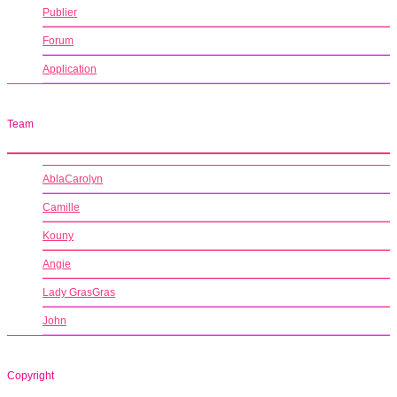
Publier
Forum
Application
Team
AblaCarolyn
Camille
Kouny
Angie
Lady GrasGras
John
Copyright