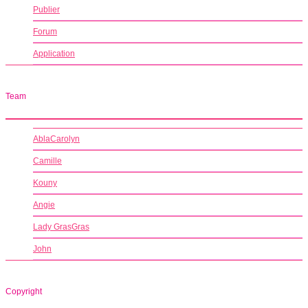
Publier
Forum
Application
Team
AblaCarolyn
Camille
Kouny
Angie
Lady GrasGras
John
Copyright