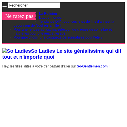
La Religion
Ne ratez pas
L’autre monde…
Tendance DIY : pour ces fêtes de fins d’année, la
décoration de Noel en famille !
Pour une rentrée au top, ma sélection de crèmes de soins bio et
naturelles pour cheveux et visage !
Pourquoi choisir une casquette personnalisée pour l’été ?
So Ladies Le site génialissime qui dit
tout et n'importe quoi
Hey, les filles, dites a votre
gentleman
d'aller sur
So-Gentlemen.com
!