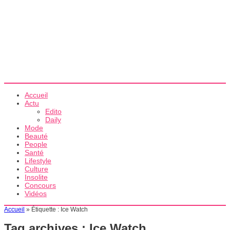
Accueil
Actu
Edito
Daily
Mode
Beauté
People
Santé
Lifestyle
Culture
Insolite
Concours
Vidéos
Accueil
»
Étiquette :
Ice Watch
Tag archives :
Ice Watch