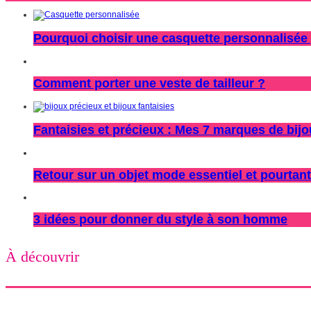
Pourquoi choisir une casquette personnalisée 
Comment porter une veste de tailleur ?
Fantaisies et précieux : Mes 7 marques de bij
Retour sur un objet mode essentiel et pourtant
3 idées pour donner du style à son homme
À découvrir