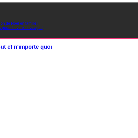
ion de Noel en famille !
s pour cheveux et visage !
out et n'importe quoi