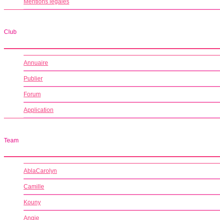
Mentions légales
Club
Annuaire
Publier
Forum
Application
Team
AblaCarolyn
Camille
Kouny
Angie