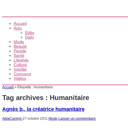
Accueil
Actu
Edito
Daily
Mode
Beauté
People
Santé
Lifestyle
Culture
Insolite
Concours
Vidéos
Accueil
»
Étiquette :
Humanitaire
Tag archives :
Humanitaire
Agnès b., la créatrice humanitaire
AblaCarolyn
27 octobre 2011
Mode
Laisser un commentaire