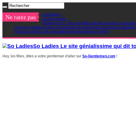
La Religion
Ne ratez pas
L’autre monde…
Tendance DIY : pour ces fêtes de fins d’année, la décorat
Pour une rentrée au top, ma sélection de crèmes de soins bio et naturelle
Pourquoi choisir une casquette personnalisée pour l’été ?
So Ladies Le site génialissime qui dit t
Hey, les filles, dites a votre
gentleman
d'aller sur
So-Gentlemen.com
!