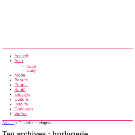
Accueil
Actu
Edito
Daily
Mode
Beauté
People
Santé
Lifestyle
Culture
Insolite
Concours
Vidéos
Accueil
»
Étiquette :
horlogerie
Tag archives :
horlogerie