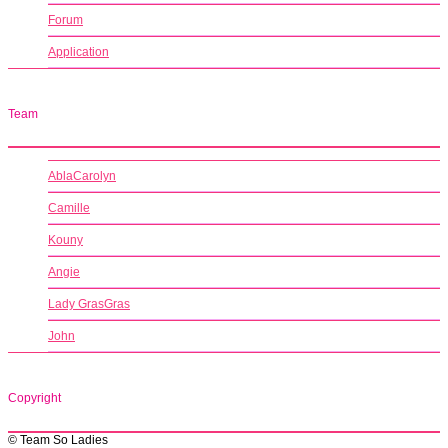
Forum
Application
Team
AblaCarolyn
Camille
Kouny
Angie
Lady GrasGras
John
Copyright
© Team So Ladies