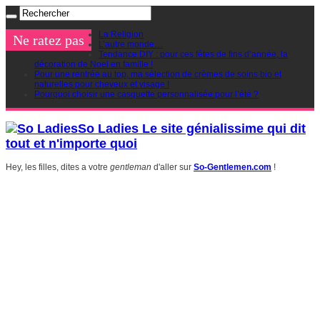
La Religion
Ne ratez pas
L’autre monde…
Tendance DIY : pour ces fêtes de fins d’année, la
décoration de Noel en famille !
Pour une rentrée au top, ma sélection de crèmes de soins bio et
naturelles pour cheveux et visage !
Pourquoi choisir une casquette personnalisée pour l’été ?
So Ladies Le site génialissime qui dit
tout et n'importe quoi
Hey, les filles, dites a votre
gentleman
d'aller sur
So-Gentlemen.com
!