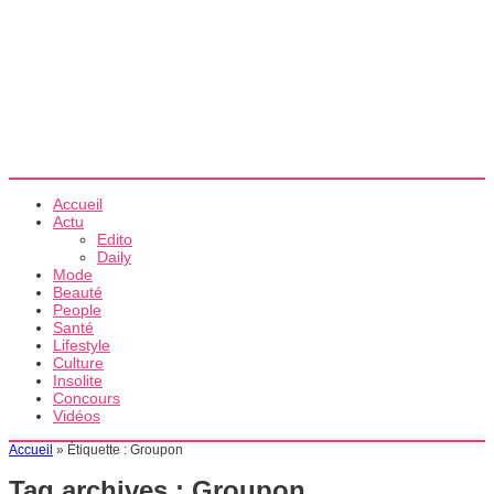
Accueil
Actu
Edito
Daily
Mode
Beauté
People
Santé
Lifestyle
Culture
Insolite
Concours
Vidéos
Accueil
»
Étiquette :
Groupon
Tag archives :
Groupon