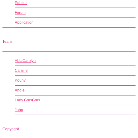
Publier
Forum
Application
Team
AblaCarolyn
Camille
Kouny
Angie
Lady GrasGras
John
Copyright