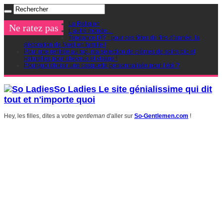
La Religion
Ne ratez pas
L’autre monde…
Tendance DIY : pour ces fêtes de fins d’année, la
décoration de Noel en famille !
Pour une rentrée au top, ma sélection de crèmes de soins bio et
naturelles pour cheveux et visage !
Pourquoi choisir une casquette personnalisée pour l’été ?
So Ladies Le site génialissime qui dit
tout et n'importe quoi
Hey, les filles, dites a votre
gentleman
d'aller sur
So-Gentlemen.com
!