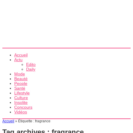
Accueil
Actu
Edito
Daily
Mode
Beauté
People
Santé
Lifestyle
Culture
Insolite
Concours
Vidéos
Accueil
»
Étiquette :
fragrance
Tag archives :
fragrance