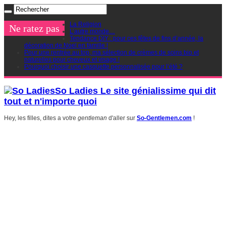
La Religion
Ne ratez pas
L’autre monde…
Tendance DIY : pour ces fêtes de fins d’année, la
décoration de Noel en famille !
Pour une rentrée au top, ma sélection de crèmes de soins bio et
naturelles pour cheveux et visage !
Pourquoi choisir une casquette personnalisée pour l’été ?
So Ladies Le site génialissime qui dit
tout et n'importe quoi
Hey, les filles, dites a votre
gentleman
d'aller sur
So-Gentlemen.com
!