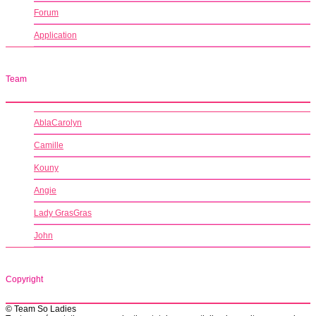
Forum
Application
Team
AblaCarolyn
Camille
Kouny
Angie
Lady GrasGras
John
Copyright
© Team So Ladies