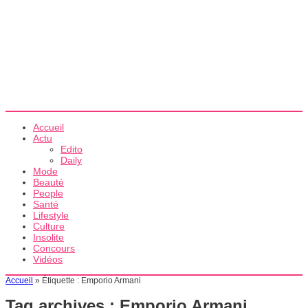
Accueil
Actu
Edito
Daily
Mode
Beauté
People
Santé
Lifestyle
Culture
Insolite
Concours
Vidéos
Accueil
»
Étiquette :
Emporio Armani
Tag archives :
Emporio Armani