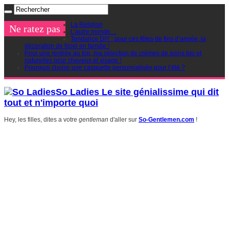
La Religion
Ne ratez pas
L’autre monde…
Tendance DIY : pour ces fêtes de fins d’année, la
décoration de Noel en famille !
Pour une rentrée au top, ma sélection de crèmes de soins bio et
naturelles pour cheveux et visage !
Pourquoi choisir une casquette personnalisée pour l’été ?
So Ladies Le site génialissime qui dit
tout et n'importe quoi
Hey, les filles, dites a votre
gentleman
d'aller sur
So-Gentlemen.com
!