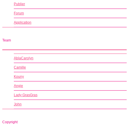
Publier
Forum
Application
Team
AblaCarolyn
Camille
Kouny
Angie
Lady GrasGras
John
Copyright