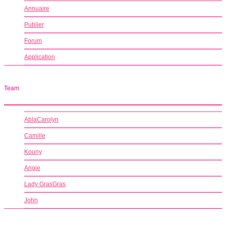
Annuaire
Publier
Forum
Application
Team
AblaCarolyn
Camille
Kouny
Angie
Lady GrasGras
John