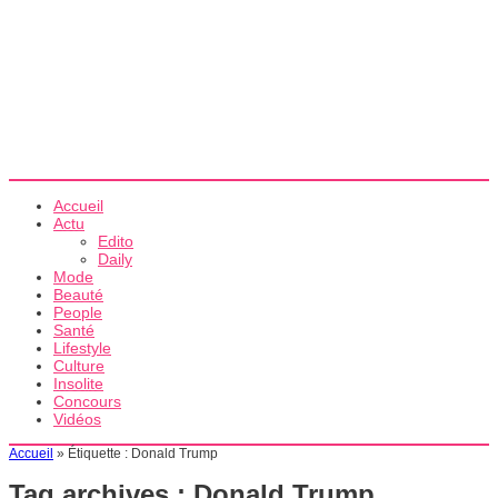
Accueil
Actu
Edito
Daily
Mode
Beauté
People
Santé
Lifestyle
Culture
Insolite
Concours
Vidéos
Accueil
»
Étiquette :
Donald Trump
Tag archives :
Donald Trump