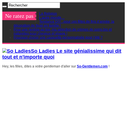
La Religion
Ne ratez pas
L’autre monde…
Tendance DIY : pour ces fêtes de fins d’année, la
décoration de Noel en famille !
Pour une rentrée au top, ma sélection de crèmes de soins bio et
naturelles pour cheveux et visage !
Pourquoi choisir une casquette personnalisée pour l’été ?
So Ladies Le site génialissime qui dit
tout et n'importe quoi
Hey, les filles, dites a votre
gentleman
d'aller sur
So-Gentlemen.com
!