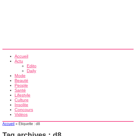
Accueil
Actu
Edito
Daily
Mode
Beauté
People
Santé
Lifestyle
Culture
Insolite
Concours
Vidéos
Accueil
»
Étiquette :
d8
Tag archives :
d8