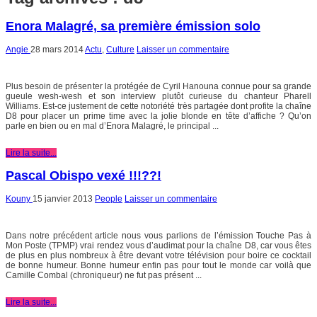
Enora Malagré, sa première émission solo
Angie
28 mars 2014
Actu
,
Culture
Laisser un commentaire
Plus besoin de présenter la protégée de Cyril Hanouna connue pour sa grande
gueule wesh-wesh et son interview plutôt curieuse du chanteur Pharell
Williams. Est-ce justement de cette notoriété très partagée dont profite la chaîne
D8 pour placer un prime time avec la jolie blonde en tête d’affiche ? Qu’on
parle en bien ou en mal d’Enora Malagré, le principal ...
Lire la suite...
Pascal Obispo vexé !!!??!
Kouny
15 janvier 2013
People
Laisser un commentaire
Dans notre précédent article nous vous parlions de l’émission Touche Pas à
Mon Poste (TPMP) vrai rendez vous d’audimat pour la chaîne D8, car vous êtes
de plus en plus nombreux à être devant votre télévision pour boire ce cocktail
de bonne humeur. Bonne humeur enfin pas pour tout le monde car voilà que
Camille Combal (chroniqueur) ne fut pas présent ...
Lire la suite...