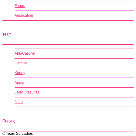
Forum
Application
Team
AblaCarolyn
Camille
Kouny
Angie
Lady GrasGras
John
Copyright
© Team So Ladies