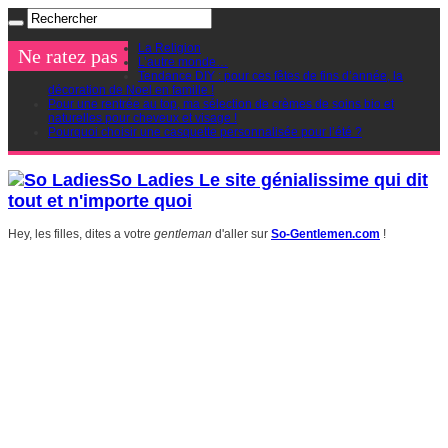
La Religion
Ne ratez pas
L’autre monde…
Tendance DIY : pour ces fêtes de fins d’année, la
décoration de Noel en famille !
Pour une rentrée au top, ma sélection de crèmes de soins bio et
naturelles pour cheveux et visage !
Pourquoi choisir une casquette personnalisée pour l’été ?
So Ladies Le site génialissime qui dit
tout et n'importe quoi
Hey, les filles, dites a votre
gentleman
d'aller sur
So-Gentlemen.com
!