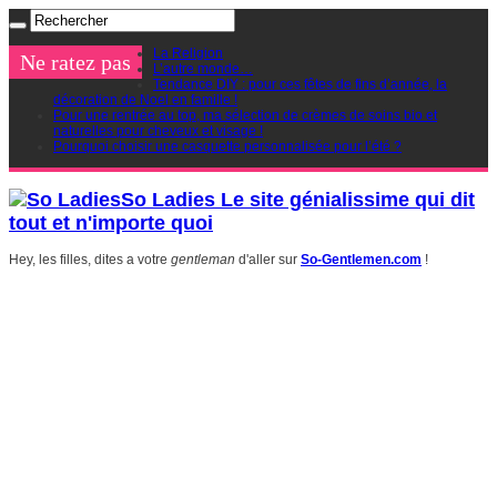
La Religion
Ne ratez pas
L’autre monde…
Tendance DIY : pour ces fêtes de fins d’année, la
décoration de Noel en famille !
Pour une rentrée au top, ma sélection de crèmes de soins bio et
naturelles pour cheveux et visage !
Pourquoi choisir une casquette personnalisée pour l’été ?
So Ladies Le site génialissime qui dit
tout et n'importe quoi
Hey, les filles, dites a votre
gentleman
d'aller sur
So-Gentlemen.com
!