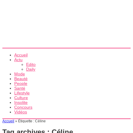
Accueil
Actu
Edito
Daily
Mode
Beauté
People
Santé
Lifestyle
Culture
Insolite
Concours
Vidéos
Accueil
»
Étiquette :
Céline
Tag archives :
Céline