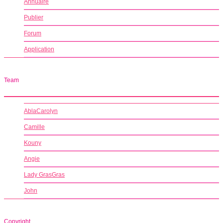
Annuaire
Publier
Forum
Application
Team
AblaCarolyn
Camille
Kouny
Angie
Lady GrasGras
John
Copyright