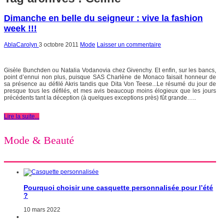
Dimanche en belle du seigneur : vive la fashion
week !!!
AblaCarolyn
3 octobre 2011
Mode
Laisser un commentaire
Gisèle Bunchden ou Natalia Vodanovia chez Givenchy. Et enfin, sur les bancs,
point d’ennui non plus, puisque SAS Charlène de Monaco faisait honneur de
sa présence au défilé Akris tandis que Dita Von Teese...Le résumé du jour de
presque tous les défilés, et mes avis beaucoup moins élogieux que les jours
précédents tant la déception (à quelques exceptions près) fût grande…..
Lire la suite...
Mode & Beauté
Pourquoi choisir une casquette personnalisée pour l’été
?
10 mars 2022