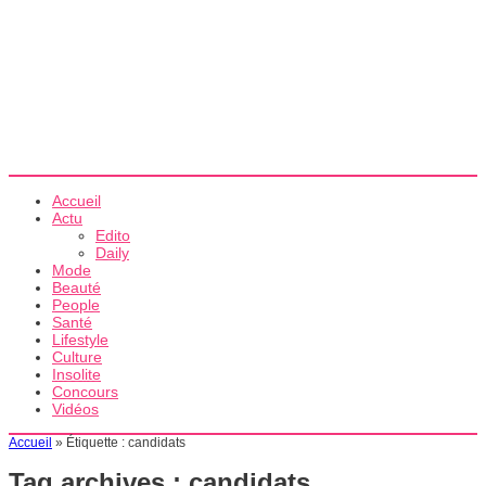
Accueil
Actu
Edito
Daily
Mode
Beauté
People
Santé
Lifestyle
Culture
Insolite
Concours
Vidéos
Accueil
»
Étiquette :
candidats
Tag archives :
candidats