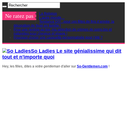
La Religion
Ne ratez pas
L’autre monde…
Tendance DIY : pour ces fêtes de fins d’année, la
décoration de Noel en famille !
Pour une rentrée au top, ma sélection de crèmes de soins bio et
naturelles pour cheveux et visage !
Pourquoi choisir une casquette personnalisée pour l’été ?
So Ladies Le site génialissime qui dit
tout et n'importe quoi
Hey, les filles, dites a votre
gentleman
d'aller sur
So-Gentlemen.com
!