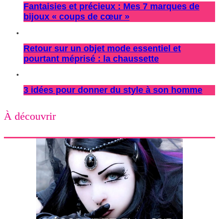
Fantaisies et précieux : Mes 7 marques de
bijoux « coups de cœur »
Retour sur un objet mode essentiel et
pourtant méprisé : la chaussette
3 idées pour donner du style à son homme
À découvrir