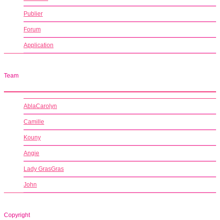
Publier
Forum
Application
Team
AblaCarolyn
Camille
Kouny
Angie
Lady GrasGras
John
Copyright