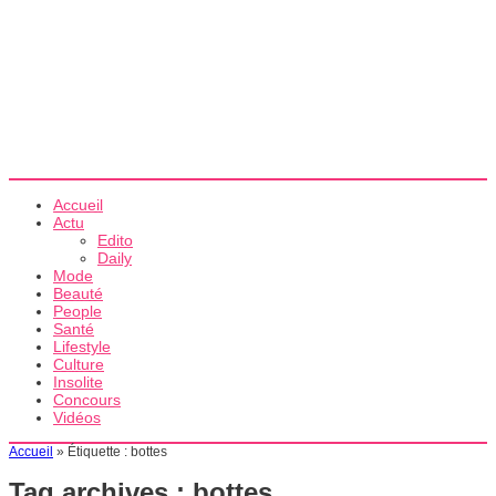
Accueil
Actu
Edito
Daily
Mode
Beauté
People
Santé
Lifestyle
Culture
Insolite
Concours
Vidéos
Accueil
»
Étiquette :
bottes
Tag archives :
bottes