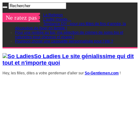
La Religion
Ne ratez pas
L’autre monde…
Tendance DIY : pour ces fêtes de fins d’année, la
décoration de Noel en famille !
Pour une rentrée au top, ma sélection de crèmes de soins bio et
naturelles pour cheveux et visage !
Pourquoi choisir une casquette personnalisée pour l’été ?
So Ladies Le site génialissime qui dit
tout et n'importe quoi
Hey, les filles, dites a votre
gentleman
d'aller sur
So-Gentlemen.com
!