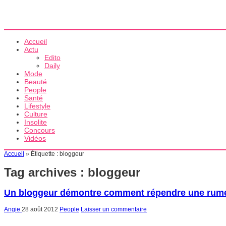
Accueil
Actu
Edito
Daily
Mode
Beauté
People
Santé
Lifestyle
Culture
Insolite
Concours
Vidéos
Accueil
»
Étiquette :
bloggeur
Tag archives :
bloggeur
Un bloggeur démontre comment répendre une rum
Angie
28 août 2012
People
Laisser un commentaire