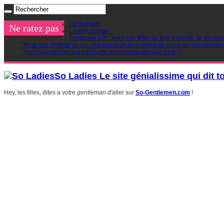
La Religion
Ne ratez pas
L’autre monde…
Tendance DIY : pour ces fêtes de fins d’année, la décorat
Pour une rentrée au top, ma sélection de crèmes de soins bio et naturelle
Pourquoi choisir une casquette personnalisée pour l’été ?
So Ladies Le site génialissime qui dit t
Hey, les filles, dites a votre
gentleman
d'aller sur
So-Gentlemen.com
!