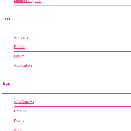
Mentions légales
Club
Annuaire
Publier
Forum
Application
Team
AblaCarolyn
Camille
Kouny
Angie