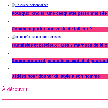
Pourquoi choisir une casquette personnalisée 
Comment porter une veste de tailleur ?
Fantaisies et précieux : Mes 7 marques de bij
Retour sur un objet mode essentiel et pourtant
3 idées pour donner du style à son homme
À découvrir