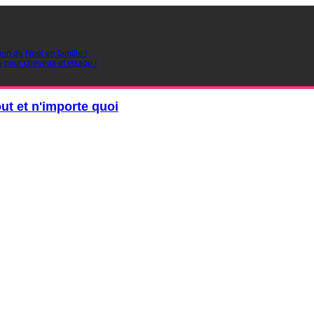
ion de Noel en famille !
s pour cheveux et visage !
out et n'importe quoi