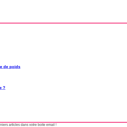
se de poids
e ?
ers articles dans votre boite email !