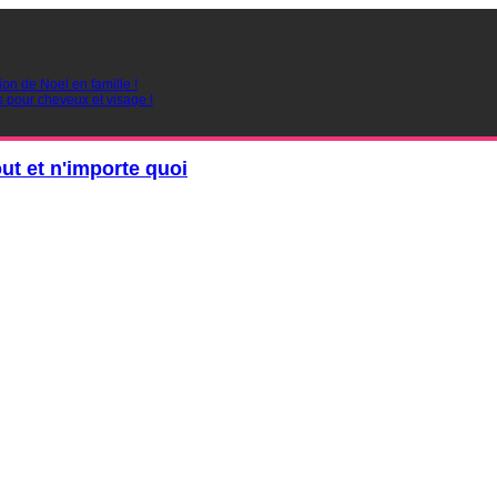
ion de Noel en famille !
s pour cheveux et visage !
out et n'importe quoi