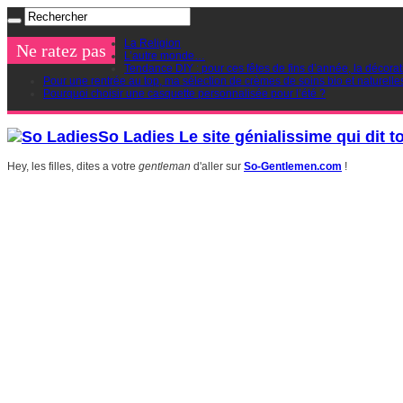
La Religion
Ne ratez pas
L’autre monde…
Tendance DIY : pour ces fêtes de fins d’année, la décorat
Pour une rentrée au top, ma sélection de crèmes de soins bio et naturelle
Pourquoi choisir une casquette personnalisée pour l’été ?
So Ladies Le site génialissime qui dit t
Hey, les filles, dites a votre
gentleman
d'aller sur
So-Gentlemen.com
!