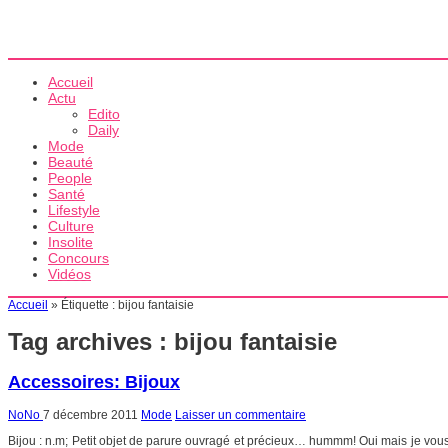
Accueil
Actu
Edito
Daily
Mode
Beauté
People
Santé
Lifestyle
Culture
Insolite
Concours
Vidéos
Accueil
»
Étiquette :
bijou fantaisie
Tag archives :
bijou fantaisie
Accessoires: Bijoux
NoNo
7 décembre 2011
Mode
Laisser un commentaire
Bijou : n.m; Petit objet de parure ouvragé et précieux… hummm! Oui mais je vous di