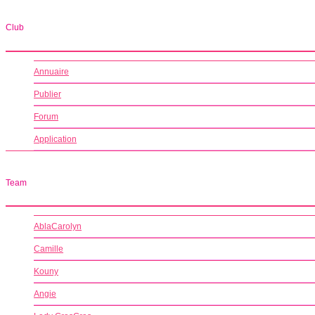
Club
Annuaire
Publier
Forum
Application
Team
AblaCarolyn
Camille
Kouny
Angie