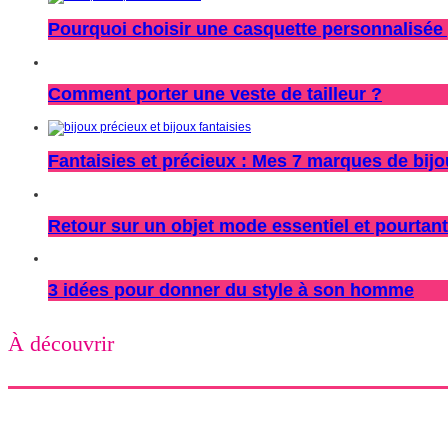
Pourquoi choisir une casquette personnalisée 
Comment porter une veste de tailleur ?
Fantaisies et précieux : Mes 7 marques de bij
Retour sur un objet mode essentiel et pourtant
3 idées pour donner du style à son homme
À découvrir