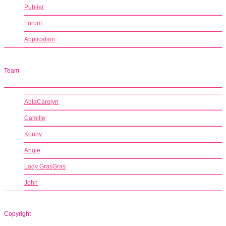
Publier
Forum
Application
Team
AblaCarolyn
Camille
Kouny
Angie
Lady GrasGras
John
Copyright