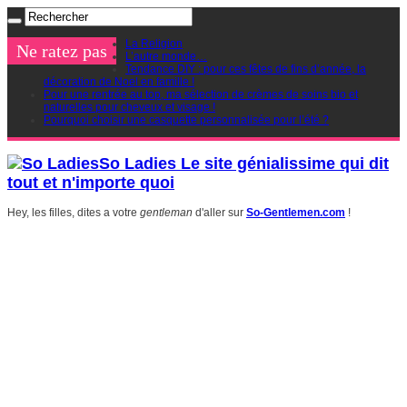
La Religion
Ne ratez pas
L’autre monde…
Tendance DIY : pour ces fêtes de fins d’année, la
décoration de Noel en famille !
Pour une rentrée au top, ma sélection de crèmes de soins bio et
naturelles pour cheveux et visage !
Pourquoi choisir une casquette personnalisée pour l’été ?
So Ladies Le site génialissime qui dit
tout et n'importe quoi
Hey, les filles, dites a votre
gentleman
d'aller sur
So-Gentlemen.com
!