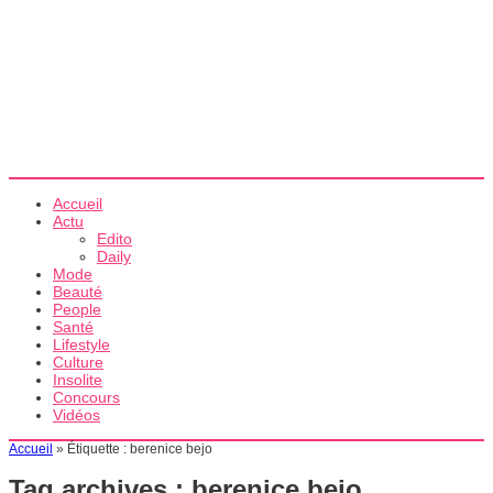
Accueil
Actu
Edito
Daily
Mode
Beauté
People
Santé
Lifestyle
Culture
Insolite
Concours
Vidéos
Accueil
»
Étiquette :
berenice bejo
Tag archives :
berenice bejo