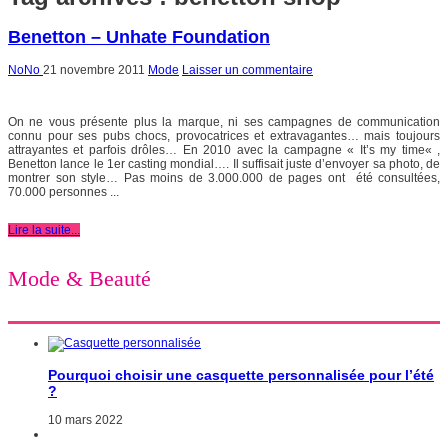
Benetton – Unhate Foundation
NoNo
21 novembre 2011
Mode
Laisser un commentaire
On ne vous présente plus la marque, ni ses campagnes de communication
connu pour ses pubs chocs, provocatrices et extravagantes… mais toujours
attrayantes et parfois drôles… En 2010 avec la campagne « It’s my time« ,
Benetton lance le 1er casting mondial…. Il suffisait juste d’envoyer sa photo, de
montrer son style… Pas moins de 3.000.000 de pages ont été consultées,
70.000 personnes ...
Lire la suite...
Mode & Beauté
Pourquoi choisir une casquette personnalisée pour l’été
?
10 mars 2022