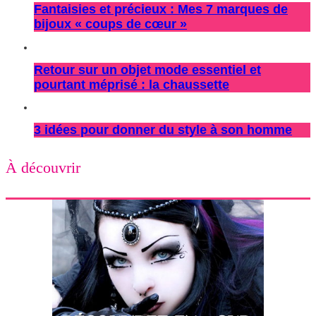
Fantaisies et précieux : Mes 7 marques de
bijoux « coups de cœur »
Retour sur un objet mode essentiel et
pourtant méprisé : la chaussette
3 idées pour donner du style à son homme
À découvrir