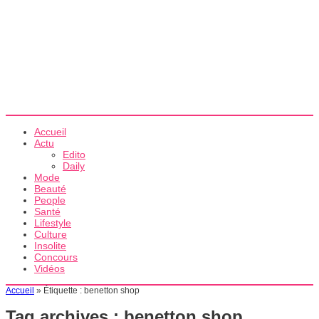
Accueil
Actu
Edito
Daily
Mode
Beauté
People
Santé
Lifestyle
Culture
Insolite
Concours
Vidéos
Accueil
»
Étiquette :
benetton shop
Tag archives :
benetton shop