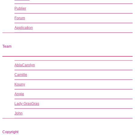
Publier
Forum
Application
Team
AblaCarolyn
Camille
Kouny
Angie
Lady GrasGras
John
Copyright