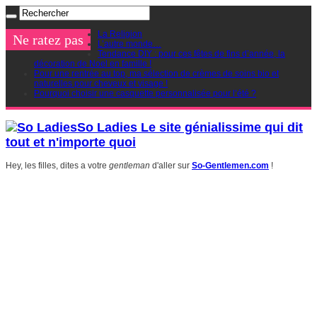
La Religion
Ne ratez pas
L’autre monde…
Tendance DIY : pour ces fêtes de fins d’année, la
décoration de Noel en famille !
Pour une rentrée au top, ma sélection de crèmes de soins bio et
naturelles pour cheveux et visage !
Pourquoi choisir une casquette personnalisée pour l’été ?
So Ladies Le site génialissime qui dit
tout et n'importe quoi
Hey, les filles, dites a votre
gentleman
d'aller sur
So-Gentlemen.com
!