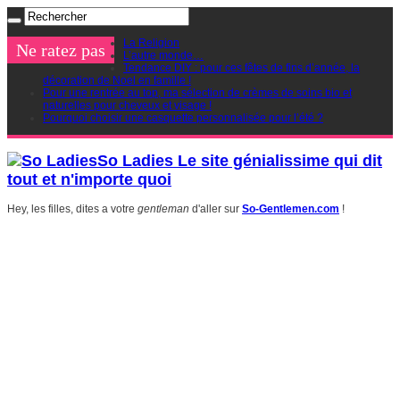
La Religion
Ne ratez pas
L’autre monde…
Tendance DIY : pour ces fêtes de fins d’année, la
décoration de Noel en famille !
Pour une rentrée au top, ma sélection de crèmes de soins bio et
naturelles pour cheveux et visage !
Pourquoi choisir une casquette personnalisée pour l’été ?
So Ladies Le site génialissime qui dit
tout et n'importe quoi
Hey, les filles, dites a votre
gentleman
d'aller sur
So-Gentlemen.com
!