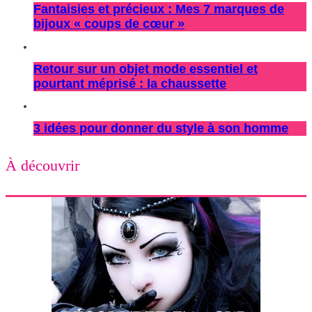
Fantaisies et précieux : Mes 7 marques de
bijoux « coups de cœur »
Retour sur un objet mode essentiel et
pourtant méprisé : la chaussette
3 idées pour donner du style à son homme
À découvrir