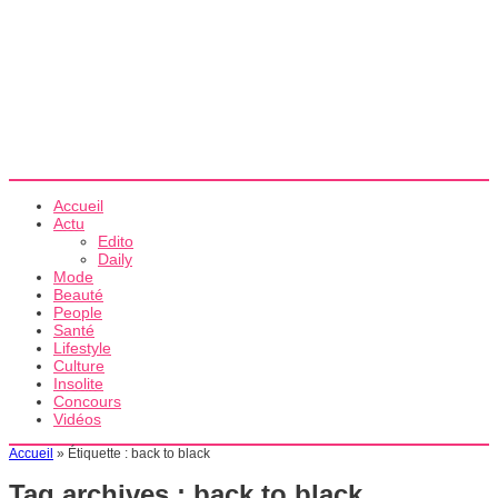
Accueil
Actu
Edito
Daily
Mode
Beauté
People
Santé
Lifestyle
Culture
Insolite
Concours
Vidéos
Accueil
»
Étiquette :
back to black
Tag archives :
back to black