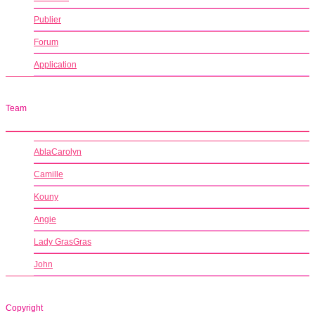
Publier
Forum
Application
Team
AblaCarolyn
Camille
Kouny
Angie
Lady GrasGras
John
Copyright