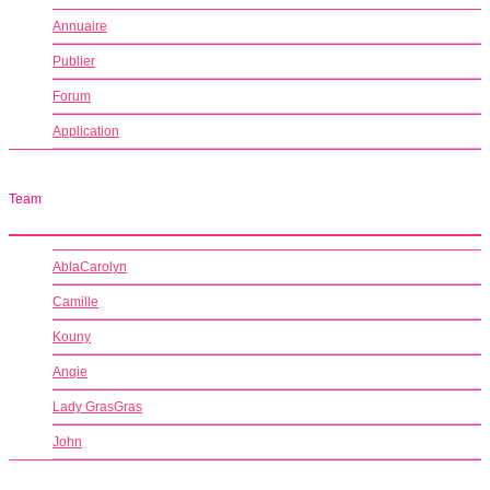
Annuaire
Publier
Forum
Application
Team
AblaCarolyn
Camille
Kouny
Angie
Lady GrasGras
John