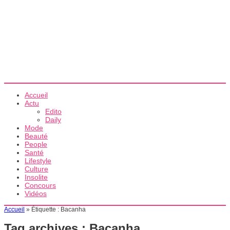
Accueil
Actu
Edito
Daily
Mode
Beauté
People
Santé
Lifestyle
Culture
Insolite
Concours
Vidéos
Accueil
»
Étiquette :
Bacanha
Tag archives :
Bacanha