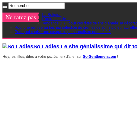
La Religion
Ne ratez pas
L’autre monde…
Tendance DIY : pour ces fêtes de fins d’année, la décorat
Pour une rentrée au top, ma sélection de crèmes de soins bio et naturelle
Pourquoi choisir une casquette personnalisée pour l’été ?
So Ladies Le site génialissime qui dit t
Hey, les filles, dites a votre
gentleman
d'aller sur
So-Gentlemen.com
!