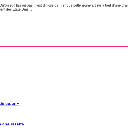
on soit fan ou pas, il est difficile de nier que cette jeune artiste a tout d’une g
nt des Etats-Unis ...
 de cœur »
la chaussette