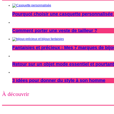
Pourquoi choisir une casquette personnalisée 
Comment porter une veste de tailleur ?
Fantaisies et précieux : Mes 7 marques de bij
Retour sur un objet mode essentiel et pourtant
3 idées pour donner du style à son homme
À découvrir