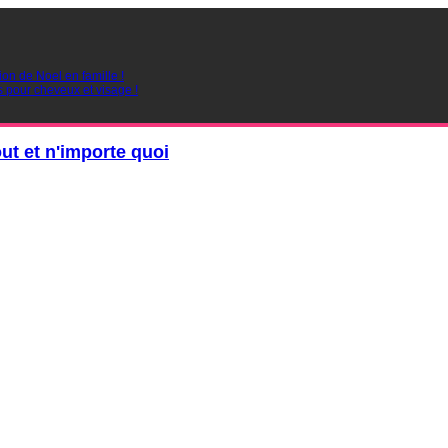
ion de Noel en famille !
s pour cheveux et visage !
out et n'importe quoi