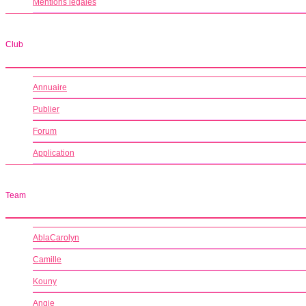
Mentions légales
Club
Annuaire
Publier
Forum
Application
Team
AblaCarolyn
Camille
Kouny
Angie