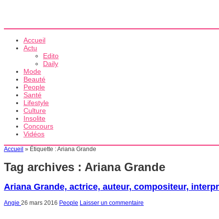
Accueil
Actu
Edito
Daily
Mode
Beauté
People
Santé
Lifestyle
Culture
Insolite
Concours
Vidéos
Accueil
»
Étiquette :
Ariana Grande
Tag archives :
Ariana Grande
Ariana Grande, actrice, auteur, compositeur, interpr
Angie
26 mars 2016
People
Laisser un commentaire