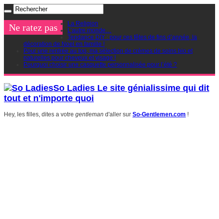
La Religion
Ne ratez pas
L’autre monde…
Tendance DIY : pour ces fêtes de fins d’année, la
décoration de Noel en famille !
Pour une rentrée au top, ma sélection de crèmes de soins bio et
naturelles pour cheveux et visage !
Pourquoi choisir une casquette personnalisée pour l’été ?
So Ladies Le site génialissime qui dit
tout et n'importe quoi
Hey, les filles, dites a votre
gentleman
d'aller sur
So-Gentlemen.com
!