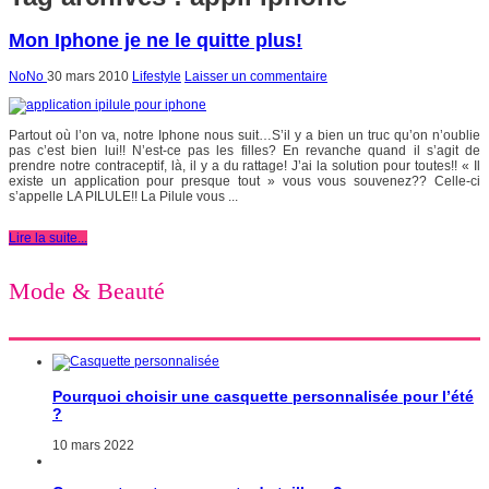
Mon Iphone je ne le quitte plus!
NoNo
30 mars 2010
Lifestyle
Laisser un commentaire
Partout où l’on va, notre Iphone nous suit…S’il y a bien un truc qu’on n’oublie
pas c’est bien lui!! N’est-ce pas les filles? En revanche quand il s’agit de
prendre notre contraceptif, là, il y a du rattage! J’ai la solution pour toutes!! « Il
existe un application pour presque tout » vous vous souvenez?? Celle-ci
s’appelle LA PILULE!! La Pilule vous ...
Lire la suite...
Mode & Beauté
Pourquoi choisir une casquette personnalisée pour l’été
?
10 mars 2022