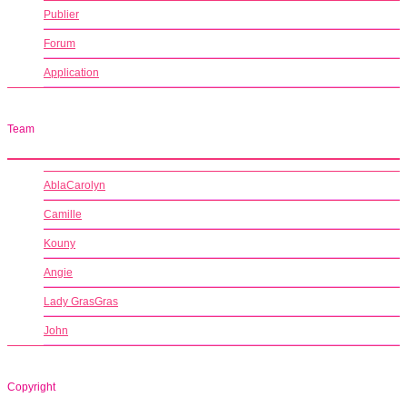
Publier
Forum
Application
Team
AblaCarolyn
Camille
Kouny
Angie
Lady GrasGras
John
Copyright