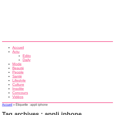
Accueil
Actu
Edito
Daily
Mode
Beauté
People
Santé
Lifestyle
Culture
Insolite
Concours
Vidéos
Accueil
»
Étiquette :
appli iphone
Tag archives :
appli iphone