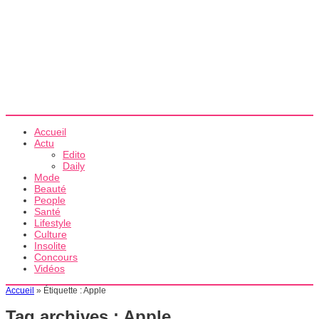
Accueil
Actu
Edito
Daily
Mode
Beauté
People
Santé
Lifestyle
Culture
Insolite
Concours
Vidéos
Accueil
»
Étiquette :
Apple
Tag archives :
Apple