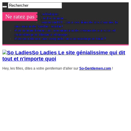
La Religion
Ne ratez pas
L’autre monde…
Tendance DIY : pour ces fêtes de fins d’année, la
décoration de Noel en famille !
Pour une rentrée au top, ma sélection de crèmes de soins bio et
naturelles pour cheveux et visage !
Pourquoi choisir une casquette personnalisée pour l’été ?
So Ladies Le site génialissime qui dit
tout et n'importe quoi
Hey, les filles, dites a votre
gentleman
d'aller sur
So-Gentlemen.com
!