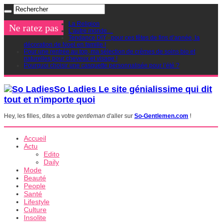
La Religion
Ne ratez pas
L’autre monde…
Tendance DIY : pour ces fêtes de fins d’année, la
décoration de Noel en famille !
Pour une rentrée au top, ma sélection de crèmes de soins bio et
naturelles pour cheveux et visage !
Pourquoi choisir une casquette personnalisée pour l’été ?
So Ladies Le site génialissime qui dit
tout et n'importe quoi
Hey, les filles, dites a votre
gentleman
d'aller sur
So-Gentlemen.com
!
Accueil
Actu
Edito
Daily
Mode
Beauté
People
Santé
Lifestyle
Culture
Insolite