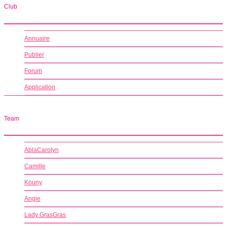
Club
Annuaire
Publier
Forum
Application
Team
AblaCarolyn
Camille
Kouny
Angie
Lady GrasGras