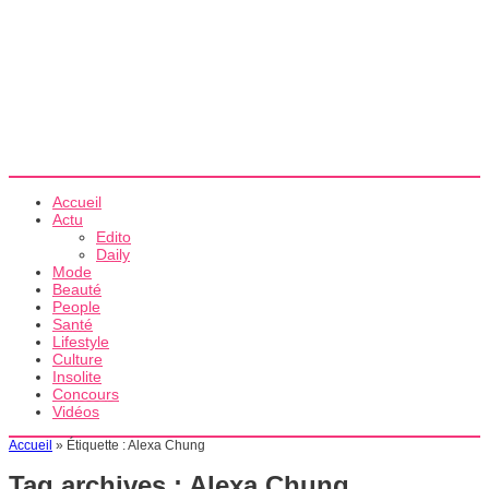
Accueil
Actu
Edito
Daily
Mode
Beauté
People
Santé
Lifestyle
Culture
Insolite
Concours
Vidéos
Accueil
»
Étiquette :
Alexa Chung
Tag archives :
Alexa Chung