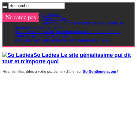
La Religion
Ne ratez pas
L’autre monde…
Tendance DIY : pour ces fêtes de fins d’année, la
décoration de Noel en famille !
Pour une rentrée au top, ma sélection de crèmes de soins bio et
naturelles pour cheveux et visage !
Pourquoi choisir une casquette personnalisée pour l’été ?
So Ladies Le site génialissime qui dit
tout et n'importe quoi
Hey, les filles, dites a votre
gentleman
d'aller sur
So-Gentlemen.com
!