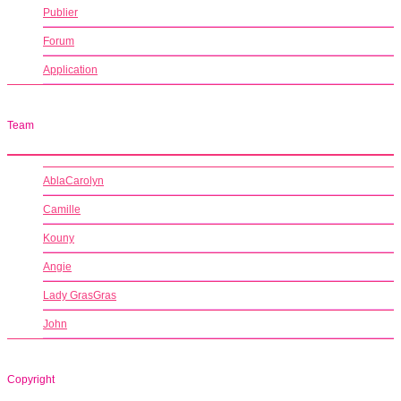
Publier
Forum
Application
Team
AblaCarolyn
Camille
Kouny
Angie
Lady GrasGras
John
Copyright