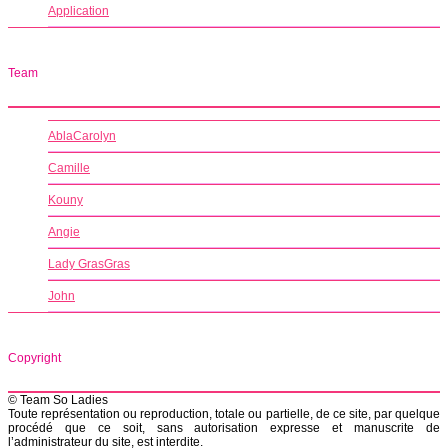
Application
Team
AblaCarolyn
Camille
Kouny
Angie
Lady GrasGras
John
Copyright
© Team So Ladies
Toute représentation ou reproduction, totale ou partielle, de ce site, par quelque
procédé que ce soit, sans autorisation expresse et manuscrite de
l’administrateur du site, est interdite.