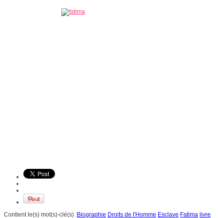
Contient le(s) mot(s)-clé(s) :
Biographie
Droits de l'Homme
Esclave
Fatima
livre