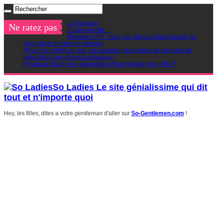
La Religion
Ne ratez pas
L’autre monde…
Tendance DIY : pour ces fêtes de fins d’année, la
décoration de Noel en famille !
Pour une rentrée au top, ma sélection de crèmes de soins bio et
naturelles pour cheveux et visage !
Pourquoi choisir une casquette personnalisée pour l’été ?
So Ladies Le site génialissime qui dit
tout et n'importe quoi
Hey, les filles, dites a votre
gentleman
d'aller sur
So-Gentlemen.com
!