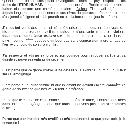
Quand nous, petites filles plutôt privilégiées – dans un pays respectant les
droits de
l’ÊTRE HUMAIN
– nous jouions encore à la Barbie et où le premier
baiser était encore une chimère lointaine…
Fatima
, Elle, avait déjà perdu
depuis longtemps son innocence et ses rêves de princesse. Pourtant, elle ne
s’est jamais résignée et a fait grandir en elle la force qui un jour la libèrera…
J’ai souffert, versé des larmes et même été prise de nausées en découvrant son
histoire page après page…victime impuissante d’une tante maquerelle violente
durant toute son enfance, esclave sexuelle d’un mari brutale et cruel dans un
ème
pays inconnu, 4
épouse d’un bourreau sans compassion, mère à l’âge où
l’on rêve encore de son premier flirt…
J’ai respecté et admiré sa force et son courage pour retrouver sa liberté, sa
dignité et sauvé ses enfants de cet enfer.
C’est parce que ce genre d’atrocité ne devrait plus exister aujourd’hui qu’il faut
lire ce témoignage.
C’est parce qu’aucune femme ni aucun enfant ne devrait encore connaître ce
genre de souffrance que nos Voix feront la différence.
Parce que le combat de cette femme, aurait pu être le notre, si nous étions nées
dans un autre lieu géographique, que nous ne pouvons pas rester silencieuses
et aveugles.
Parce que son histoire m’a éveillé et m’a bouleversé et que pour cela je la
remercie !