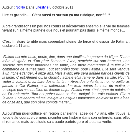
Auteur :
NoNo
Dans
Lifestyle
8 octobre 2011
Lire et grandir….. C’est aussi et surtout ça ma rubrique, non??!!!
Alors grandissons un peu nos cœurs et découvrons ensemble la vie de femmes
vivant sur la même planète que nous et pourtant pas dans le même monde…
C’est l’histoire terrible mais cependant pleine de force et d’espoir de
Fatima
;
esclave à 11 ans.
Fatima est née belle, peule, fine, dans une famille très pauvre du Niger. D´une
mère résignée et d´un père flambeur. Avec, penchée sur son berceau, une
sorcière des temps modernes : sa tante, une mère maquerelle à la tête d´un
commerce de jeunes filles. Tout est prévu donc, pour Fatima. Elle sera vendue
à un riche étranger. À onze ans. Mais avant, elle sera goûtée par des clients de
la tante. C´est Ahmed qui la choisit, l´achète et la ramène dans sa ville. Pour la
violer à volonté et lui faire des enfants : « Avec des enfants, tu ne me quitteras
jamais. » Car Fatima, à la différence des trois autres femmes du maître, n
´accepte pas sa condition de femme-objet. Fatima veut s´échapper du palais où
on l´a enfermée. Tout est prévu dans sa tête, malgré les trois enfants. Elle s
´évade. Et reviendra même, malgré les risques immenses, enlever sa fille aînée
de onze ans, que son père compte marier…
Aujourd’hui puéricultrice en région parisienne, âgée de 40 ans, elle trouve la
force et le courage de nous raconter son histoire dans son entièreté, sans effet
ni romance mais avec toute sa cruauté parfois gore et toute sa vérité.