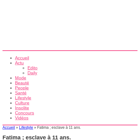
Accueil
Actu
Edito
Daily
Mode
Beauté
People
Santé
Lifestyle
Culture
Insolite
Concours
Vidéos
Accueil
»
Lifestyle
»
Fatima ; esclave à 11 ans.
Fatima ; esclave à 11 ans.