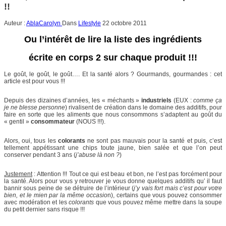
!!
Auteur :
AblaCarolyn
Dans
Lifestyle
22 octobre 2011
Ou l’intérêt de lire la liste des ingrédients
écrite en corps 2 sur chaque produit !!!
Le goût, le goût, le goût…. Et la santé alors ? Gourmands, gourmandes : cet
article est pour vous !!!
Depuis des dizaines d’années, les « méchants »
industriels
(EUX :
comme ça
je ne blesse personne
) rivalisent de création dans le domaine des additifs, pour
faire en sorte que les aliments que nous consommons s’adaptent au goût du
« gentil »
consommateur
(NOUS !!!).
Alors, oui, tous les
colorants
ne sont pas mauvais pour la santé et puis, c’est
tellement appétissant une chips toute jaune, bien salée et que l’on peut
conserver pendant 3 ans (
j’abuse là non ?
)
Justement
: Attention !!! Tout ce qui est beau et bon, ne l’est pas forcément pour
la santé. Alors pour vous y retrouver je vous donne quelques additifs qu’ il faut
bannir sous peine de se détruire de l’intérieur (
j’y vais fort mais c’est pour votre
bien, et le mien par la même occasio
n), certains que vous pouvez consommer
avec modération et les
colorants
que vous pouvez même mettre dans la soupe
du petit dernier sans risque !!!