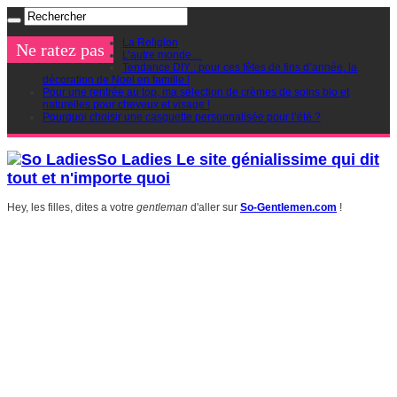
La Religion
Ne ratez pas
L’autre monde…
Tendance DIY : pour ces fêtes de fins d’année, la
décoration de Noel en famille !
Pour une rentrée au top, ma sélection de crèmes de soins bio et
naturelles pour cheveux et visage !
Pourquoi choisir une casquette personnalisée pour l’été ?
So Ladies Le site génialissime qui dit
tout et n'importe quoi
Hey, les filles, dites a votre
gentleman
d'aller sur
So-Gentlemen.com
!