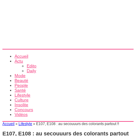
Accueil
Actu
Edito
Daily
Mode
Beauté
People
Santé
Lifestyle
Culture
Insolite
Concours
Vidéos
Accueil
»
Lifestyle
»
E107, E108 : au secouuurs des colorants partout !!
E107, E108 : au secouuurs des colorants partout