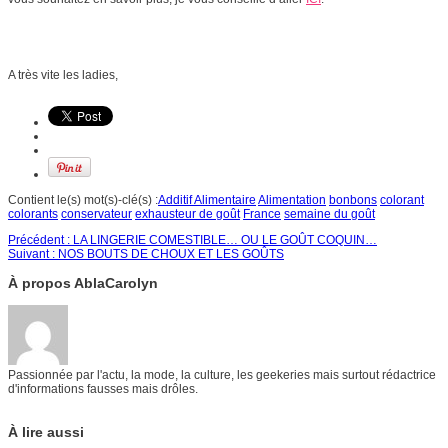
A très vite les ladies,
Contient le(s) mot(s)-clé(s) :
Additif Alimentaire
Alimentation
bonbons
colorant
colorants
conservateur
exhausteur de goût
France
semaine du goût
Précédent :
LA LINGERIE COMESTIBLE… OU LE GOÛT COQUIN…
Suivant :
NOS BOUTS DE CHOUX ET LES GOÛTS
À propos AblaCarolyn
Passionnée par l'actu, la mode, la culture, les geekeries mais surtout rédactrice
d'informations fausses mais drôles.
À lire aussi