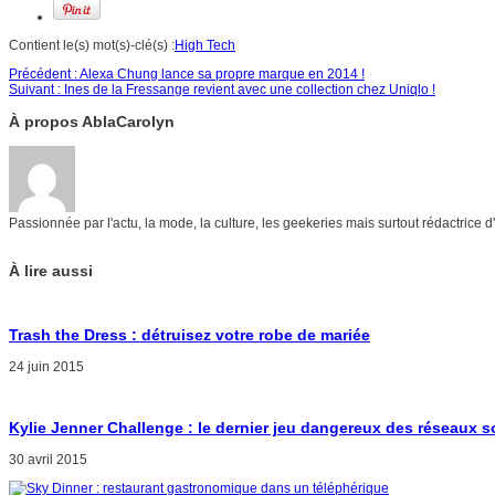
Contient le(s) mot(s)-clé(s) :
High Tech
Précédent :
Alexa Chung lance sa propre marque en 2014 !
Suivant :
Ines de la Fressange revient avec une collection chez Uniqlo !
À propos AblaCarolyn
Passionnée par l'actu, la mode, la culture, les geekeries mais surtout rédactrice 
À lire aussi
Trash the Dress : détruisez votre robe de mariée
24 juin 2015
Kylie Jenner Challenge : le dernier jeu dangereux des réseaux 
30 avril 2015