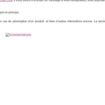
année Line
, il vous suffira d’envoyer un message à votre réfrégirateur, votre aspirate
is le principe.
 en cas de péremption d’un produit et bien d’autres interactions encore. Le ser