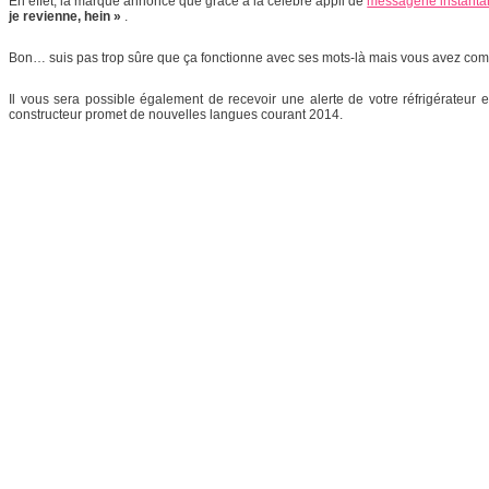
En effet, la marque annonce que grâce à la célèbre appli de
messagerie instant
je revienne, hein »
.
Bon… suis pas trop sûre que ça fonctionne avec ses mots-là mais vous avez compr
Il vous sera possible également de recevoir une alerte de votre réfrigérateur
constructeur promet de nouvelles langues courant 2014.