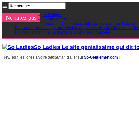
La Religion
Ne ratez pas
L’autre monde…
Tendance DIY : pour ces fêtes de fins d’année, la décorat
Pour une rentrée au top, ma sélection de crèmes de soins bio et naturelle
Pourquoi choisir une casquette personnalisée pour l’été ?
So Ladies Le site génialissime qui dit t
Hey, les filles, dites a votre
gentleman
d'aller sur
So-Gentlemen.com
!