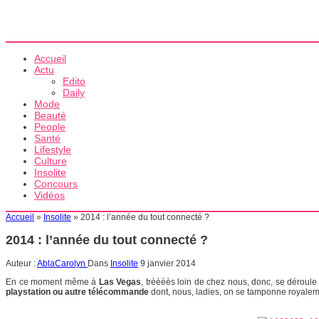
Accueil
Actu
Edito
Daily
Mode
Beauté
People
Santé
Lifestyle
Culture
Insolite
Concours
Vidéos
Accueil
»
Insolite
»
2014 : l’année du tout connecté ?
2014 : l’année du tout connecté ?
Auteur :
AblaCarolyn
Dans
Insolite
9 janvier 2014
En ce moment même à
Las Vegas
, trèèèès loin de chez nous, donc, se déroule
playstation ou autre télécommande
dont, nous, ladies, on se tamponne royalemen