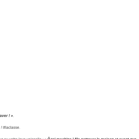
aver ! »
.
! #laclasse.