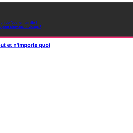
ion de Noel en famille !
s pour cheveux et visage !
out et n'importe quoi