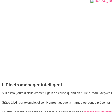
L’Electroménager intelligent
Si il est toujours difficile d’obtenir gain de cause quand on hurle à
Jean-Jacques
l
Grâce à
LG
, par exemple, et son
Homechat
, que la marque est venue présenter 