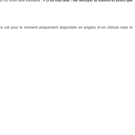
ur ou votre lave vaisselle :
« Ô toi machine ! file nettoyer la maison et avant que
vice est pour le moment uniquement disponible en anglais et en chinois mais le